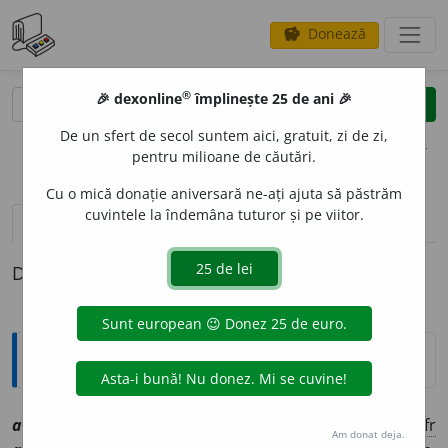
Donează
savings
®
®
🎉 dexonline
împlinește 25 de ani 🎉
caută
clear
search
De un sfert de secol suntem aici, gratuit, zi de zi,
opțiuni
pentru milioane de căutări.
Cu o mică donație aniversară ne-ați ajuta să păstrăm
cuvintele la îndemâna tuturor și pe viitor.
definiții (1)
Definiția cu ID-ul 1005240:
Explicative DEX
2
absenteist, ~ă
smf
,
a
[
At:
DEX
/
Pl:
~
i
ști, ~e
/
E:
fr
Am donat deja.