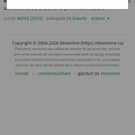
absénteiste
]
1-2
(Persoană) care trăia în străinătate,
administrându-și bunurile prin intermediari.
sursa:
MDA2 (2010)
adăugată de
blaurb.
acțiuni
Copyright © 2004-2026 dexonline (https://dexonline.ro)
Preluarea, stocarea sau utilizarea datelor de pe acest site, inclusiv
prin orice metode de extragere automată (web scraping, crawling),
sunt strict interzise fără acordul nostru prealabil scris, cu excepția
seturilor de date oferite oficial spre utilizare publică (vezi licența).
licență
confidențialitate
găzduit de
Hosterion