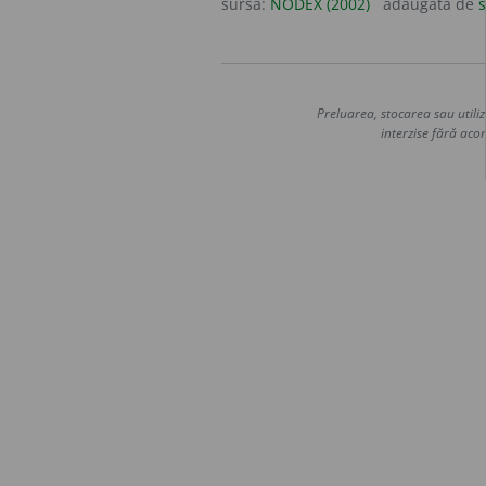
sursa:
NODEX (2002)
adăugată de
s
Preluarea, stocarea sau utiliz
interzise fără acor