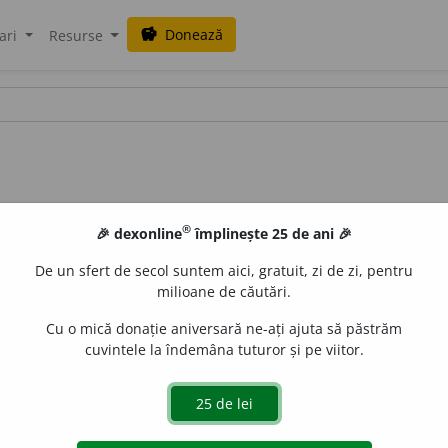
Donează
savings
ari
Resurse
®
🎉 dexonline
împlinește 25 de ani 🎉
De un sfert de secol suntem aici, gratuit, zi de zi, pentru
milioane de căutări.
Cu o mică donație aniversară ne-ați ajuta să păstrăm
cuvintele la îndemâna tuturor și pe viitor.
unei proprietăți funciare de un intermediar în timpul absen
c (de muncă). /<fr.
absentéisme