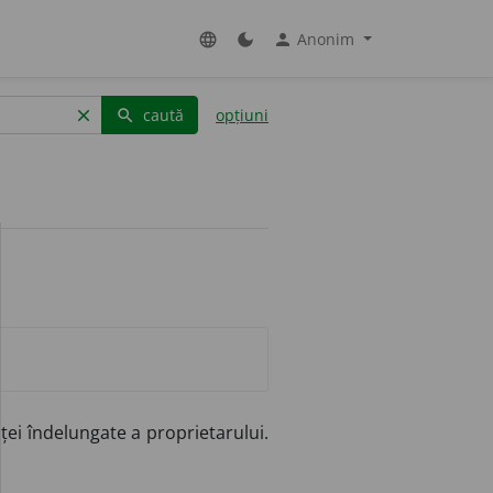
Anonim
language
dark_mode
person
caută
opțiuni
clear
search
ței îndelungate a proprietarului.