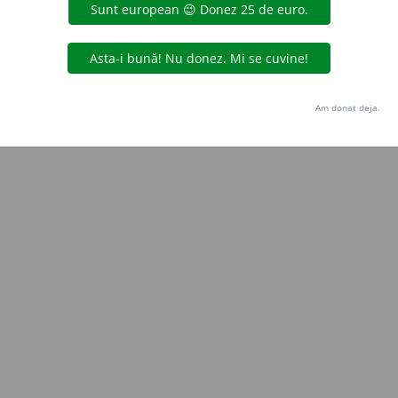
iveco
acțiuni
Copyright © 2004-2026 dexonline (https://dexonline.ro)
area datelor de pe acest site, inclusiv prin orice metode de extragere automată (web s
Am donat deja.
dul nostru prealabil scris, cu excepția seturilor de date oferite oficial spre utilizare pub
licență
confidențialitate
găzduit de
Hosterion