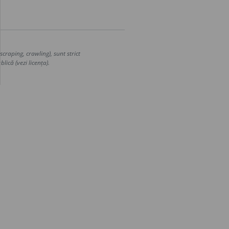
craping, crawling), sunt strict
lică (vezi licența).