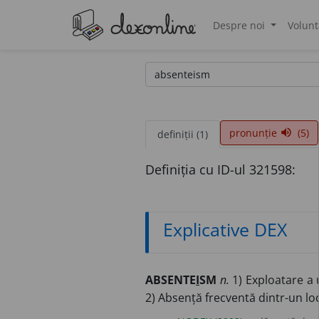
Despre noi
Volunt
®
pronunție
(5)
volume_up
definiții (1)
Definiția cu ID-ul 321598:
Explicative DEX
ABSENTE
I
SM
n.
1) Exploatare a 
2) Absență frecventă dintr-un lo