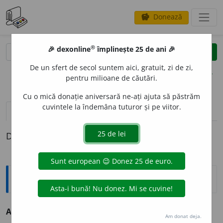
Donează
savings
®
®
🎉 dexonline
împlinește 25 de ani 🎉
caută
clear
search
De un sfert de secol suntem aici, gratuit, zi de zi,
opțiuni
pentru milioane de căutări.
Cu o mică donație aniversară ne-ați ajuta să păstrăm
cuvintele la îndemâna tuturor și pe viitor.
definiții (1)
Definiția cu ID-ul 69356:
Antonime
Absentare
≠ aflare, asistare
Am donat deja.