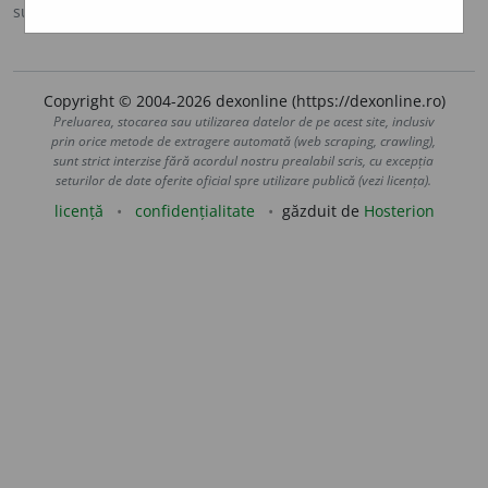
sursa:
Antonime (2002)
adăugată de
siveco
acțiuni
Copyright © 2004-2026 dexonline (https://dexonline.ro)
Preluarea, stocarea sau utilizarea datelor de pe acest site, inclusiv
prin orice metode de extragere automată (web scraping, crawling),
sunt strict interzise fără acordul nostru prealabil scris, cu excepția
seturilor de date oferite oficial spre utilizare publică (vezi licența).
licență
confidențialitate
găzduit de
Hosterion