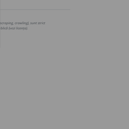
craping, crawling), sunt strict
lică (vezi licența).