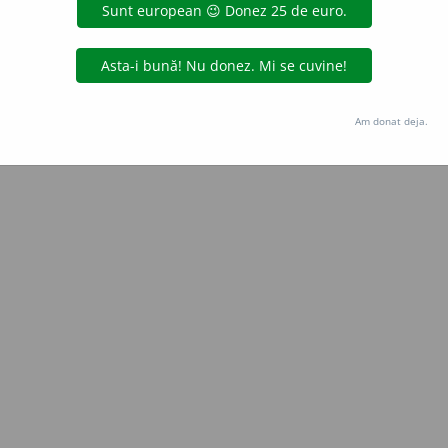
Copyright © 2004-2026 dexonline (https://dexonline.ro)
area datelor de pe acest site, inclusiv prin orice metode de extragere automată (web s
dul nostru prealabil scris, cu excepția seturilor de date oferite oficial spre utilizare pub
Am donat deja.
licență
confidențialitate
găzduit de
Hosterion