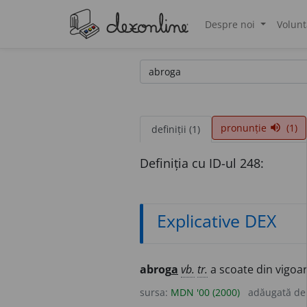
Despre noi
Volunt
®
pronunție
(1)
volume_up
definiții (1)
Definiția cu ID-ul 248:
Explicative DEX
abrog
a
vb.
tr.
a scoate din vigoar
sursa:
MDN '00 (2000)
adăugată d