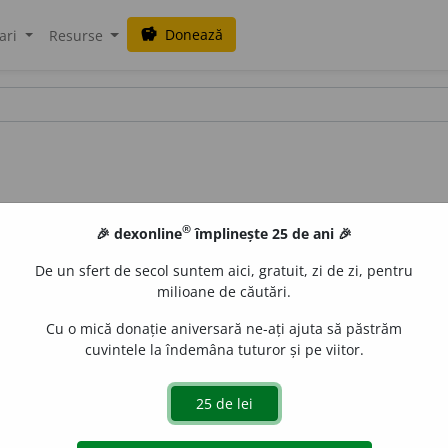
Donează
savings
ari
Resurse
®
🎉 dexonline
împlinește 25 de ani 🎉
De un sfert de secol suntem aici, gratuit, zi de zi, pentru
milioane de căutări.
Cu o mică donație aniversară ne-ați ajuta să păstrăm
cuvintele la îndemâna tuturor și pe viitor.
e un act normativ. (<
lat.
abrogare,
fr.
abroger
)
e
tavi
acțiuni