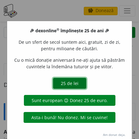
Donează
savings
®
®
🎉 dexonline
împlinește 25 de ani 🎉
caută
clear
search
De un sfert de secol suntem aici, gratuit, zi de zi,
opțiuni
pentru milioane de căutări.
Cu o mică donație aniversară ne-ați ajuta să păstrăm
cuvintele la îndemâna tuturor și pe viitor.
pronunție
(1)
volume_up
definiții (1)
Definiția cu ID-ul 170684:
Sinonime
ABROG
A
vb.
(JUR.)
a anula, a desființa, a infirma, a
Am donat deja.