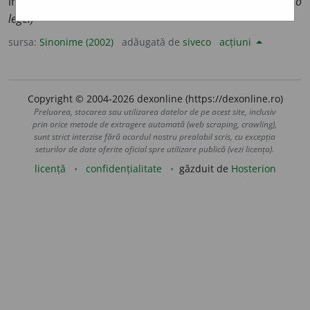
invalida, a suprima, (pop.) a strica, (înv.) a surpa.
(A ~ o
lege.)
sursa:
Sinonime (2002)
adăugată de
siveco
acțiuni
Copyright © 2004-2026 dexonline (https://dexonline.ro)
Preluarea, stocarea sau utilizarea datelor de pe acest site, inclusiv
prin orice metode de extragere automată (web scraping, crawling),
sunt strict interzise fără acordul nostru prealabil scris, cu excepția
seturilor de date oferite oficial spre utilizare publică (vezi licența).
licență
confidențialitate
găzduit de
Hosterion