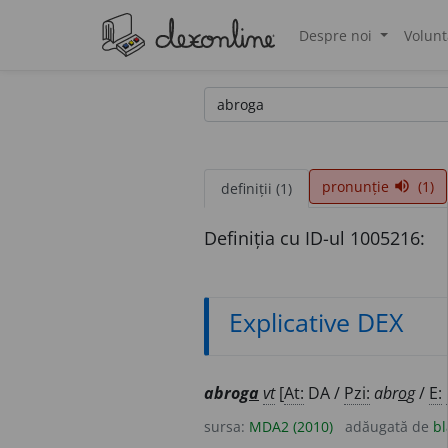
Despre noi
Volunt
®
pronunție
(1)
volume_up
definiții (1)
Definiția cu ID-ul 1005216:
Explicative DEX
abrog
a
vt
[
At:
DA /
Pzi:
abr
o
g
/
E:
sursa:
MDA2 (2010)
adăugată de
bl