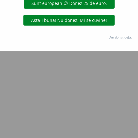
Copyright © 2004-2026 dexonline (https://dexonline.ro)
area datelor de pe acest site, inclusiv prin orice metode de extragere automată (web s
dul nostru prealabil scris, cu excepția seturilor de date oferite oficial spre utilizare pub
Am donat deja.
licență
confidențialitate
găzduit de
Hosterion