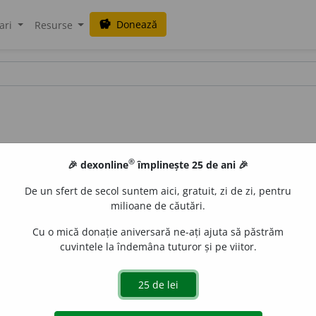
Donează
savings
ari
Resurse
®
🎉 dexonline
împlinește 25 de ani 🎉
De un sfert de secol suntem aici, gratuit, zi de zi, pentru
milioane de căutări.
Cu o mică donație aniversară ne-ați ajuta să păstrăm
cuvintele la îndemâna tuturor și pe viitor.
lat
abrogare,
fr
abroger
] (
Cild
) A declara lipsit de valabilitat
aurb.
acțiuni