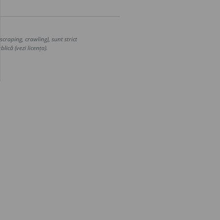
craping, crawling), sunt strict
lică (vezi licența).