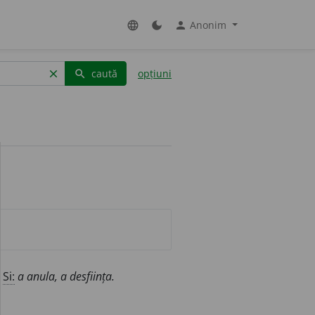
Anonim
language
dark_mode
person
caută
opțiuni
clear
search
e
Si:
a anula, a desființa.