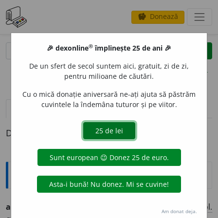
Donează
savings
®
®
🎉 dexonline
împlinește 25 de ani 🎉
caută
clear
search
De un sfert de secol suntem aici, gratuit, zi de zi,
opțiuni
pentru milioane de căutări.
Cu o mică donație aniversară ne-ați ajuta să păstrăm
cuvintele la îndemâna tuturor și pe viitor.
pronunție
(9)
volume_up
definiții (1)
Definiția cu ID-ul 1320309:
Ortografice DOOM
abomin
a
bil
adj.
m.
,
pl.
abomin
a
bili
;
f.
abomin
a
bilă
,
pl.
Am donat deja.