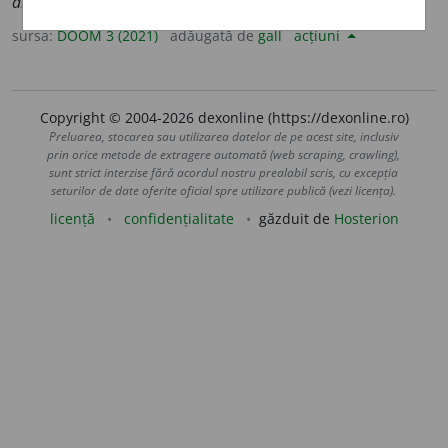
abomin
a
bile
sursa:
DOOM 3 (2021)
adăugată de
gall
acțiuni
Copyright © 2004-2026 dexonline (https://dexonline.ro)
Preluarea, stocarea sau utilizarea datelor de pe acest site, inclusiv
prin orice metode de extragere automată (web scraping, crawling),
sunt strict interzise fără acordul nostru prealabil scris, cu excepția
seturilor de date oferite oficial spre utilizare publică (vezi licența).
licență
confidențialitate
găzduit de
Hosterion