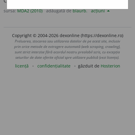
Cecitate.
sursa:
MDA2 (2010)
adăugată de
blaurb.
acțiuni
Copyright © 2004-2026 dexonline (https://dexonline.ro)
Preluarea, stocarea sau utilizarea datelor de pe acest site, inclusiv
prin orice metode de extragere automată (web scraping, crawling),
sunt strict interzise fără acordul nostru prealabil scris, cu excepția
seturilor de date oferite oficial spre utilizare publică (vezi licența).
licență
confidențialitate
găzduit de
Hosterion