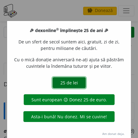
Donează
savings
®
®
🎉 dexonline
împlinește 25 de ani 🎉
caută
clear
search
De un sfert de secol suntem aici, gratuit, zi de zi,
opțiuni
pentru milioane de căutări.
Cu o mică donație aniversară ne-ați ajuta să păstrăm
cuvintele la îndemâna tuturor și pe viitor.
definiții (1)
Definiția cu ID-ul 1005083:
Explicative DEX
2
ableps
i
e
sf
[
At:
DEX
/
Pl:
~
i
i
/
E:
fr
ablépsie
] (
Med
)
Am donat deja.