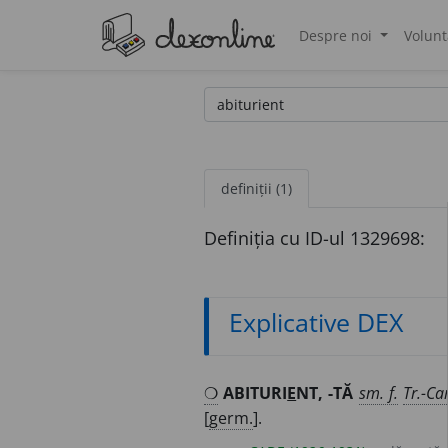
Despre noi
Volunt
®
definiții (1)
Definiția cu ID-ul 1329698:
Explicative DEX
❍
ABITURI
E
NT, -TĂ
sm. f.
Tr.-Ca
[
germ.
].