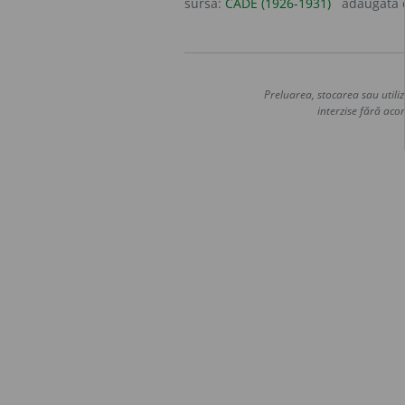
sursa:
CADE (1926-1931)
adăugată
Preluarea, stocarea sau utiliz
interzise fără acor