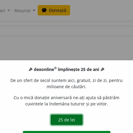
Donează
savings
ari
Resurse
®
🎉 dexonline
împlinește 25 de ani 🎉
De un sfert de secol suntem aici, gratuit, zi de zi, pentru
milioane de căutări.
Cu o mică donație aniversară ne-ați ajuta să păstrăm
cuvintele la îndemâna tuturor și pe viitor.
rp.
🖋
Care a terminat cursurile unei școale superioare și