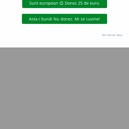
 de
Anca Alexandru
acțiuni
Copyright © 2004-2026 dexonline (https://dexonline.ro)
area datelor de pe acest site, inclusiv prin orice metode de extragere automată (web s
Am donat deja.
dul nostru prealabil scris, cu excepția seturilor de date oferite oficial spre utilizare pub
licență
confidențialitate
găzduit de
Hosterion