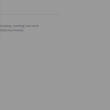
craping, crawling), sunt strict
lică (vezi licența).