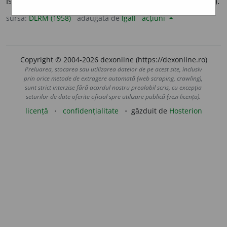
iscusit, priceput. ♦ Șmecher. –
Fr.
habile
(
lat. lit.
habilis
).
sursa:
DLRM (1958)
adăugată de
lgall
acțiuni
Copyright © 2004-2026 dexonline (https://dexonline.ro)
Preluarea, stocarea sau utilizarea datelor de pe acest site, inclusiv
prin orice metode de extragere automată (web scraping, crawling),
sunt strict interzise fără acordul nostru prealabil scris, cu excepția
seturilor de date oferite oficial spre utilizare publică (vezi licența).
licență
confidențialitate
găzduit de
Hosterion