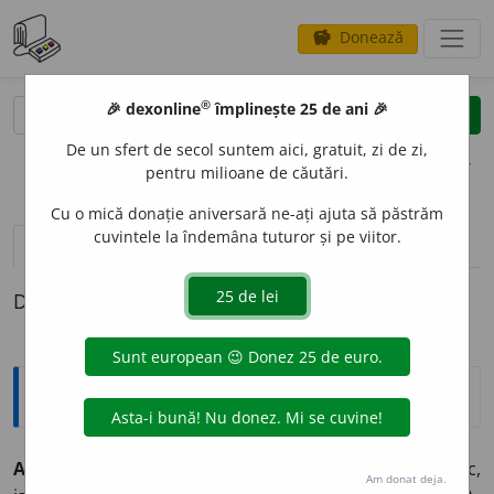
Donează
savings
®
®
🎉 dexonline
împlinește 25 de ani 🎉
caută
clear
search
De un sfert de secol suntem aici, gratuit, zi de zi,
opțiuni
pentru milioane de căutări.
Cu o mică donație aniversară ne-ați ajuta să păstrăm
cuvintele la îndemâna tuturor și pe viitor.
pronunție
(50)
volume_up
definiții (1)
Definiția cu ID-ul 521933:
Explicative DEX
AB
I
L, -Ă,
abili, -e,
adj.
(Adesea adverbial) Îndemînatic,
Am donat deja.