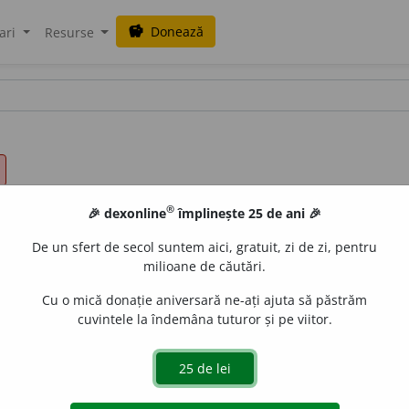
Donează
savings
ari
Resurse
®
🎉 dexonline
împlinește 25 de ani 🎉
De un sfert de secol suntem aici, gratuit, zi de zi, pentru
milioane de căutări.
Cu o mică donație aniversară ne-ați ajuta să păstrăm
cuvintele la îndemâna tuturor și pe viitor.
. <
Fr.
habile.
Accentul este indiferent. –
Der.
abilita,
vb.
;
abilit
de
blaurb.
acțiuni