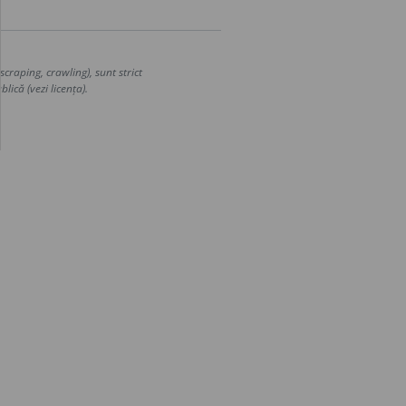
craping, crawling), sunt strict
lică (vezi licența).