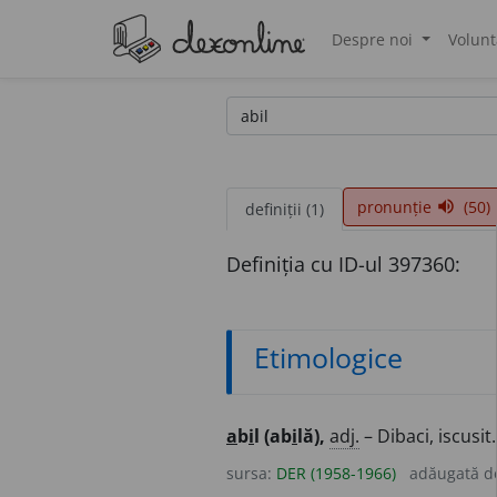
Despre noi
Volunt
®
pronunție
(50)
volume_up
definiții (1)
Definiția cu ID-ul 397360:
Etimologice
a
b
i
l (ab
i
lă),
adj.
– Dibaci, iscusit
sursa:
DER (1958-1966)
adăugată 