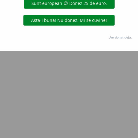
Copyright © 2004-2026 dexonline (https://dexonline.ro)
area datelor de pe acest site, inclusiv prin orice metode de extragere automată (web s
dul nostru prealabil scris, cu excepția seturilor de date oferite oficial spre utilizare pub
Am donat deja.
licență
confidențialitate
găzduit de
Hosterion