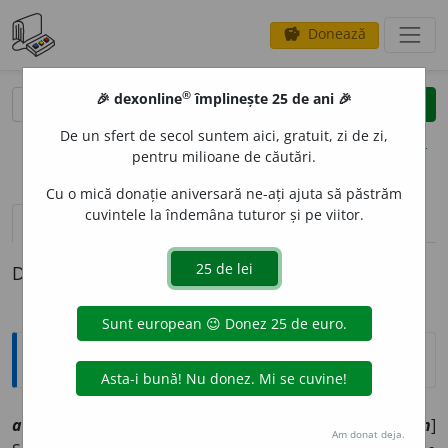
Donează
savings
®
®
🎉 dexonline
împlinește 25 de ani 🎉
caută
clear
search
De un sfert de secol suntem aici, gratuit, zi de zi,
opțiuni
pentru milioane de căutări.
Cu o mică donație aniversară ne-ați ajuta să păstrăm
cuvintele la îndemâna tuturor și pe viitor.
definiții (1)
Definiția cu ID-ul 1004912:
Explicative DEX
2
abientin
sn
[
At:
DEX
/
P:
-bi-en-
/
Pl:
? /
E:
fr
abientin
]
Am donat deja.