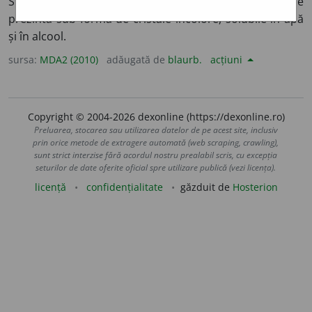
Substanță rășinoasă extrasă din lemnul de brad, care se
prezintă sub formă de cristale incolore, solubile în apă
și în alcool.
sursa:
MDA2 (2010)
adăugată de
blaurb.
acțiuni
Copyright © 2004-2026 dexonline (https://dexonline.ro)
Preluarea, stocarea sau utilizarea datelor de pe acest site, inclusiv
prin orice metode de extragere automată (web scraping, crawling),
sunt strict interzise fără acordul nostru prealabil scris, cu excepția
seturilor de date oferite oficial spre utilizare publică (vezi licența).
licență
confidențialitate
găzduit de
Hosterion