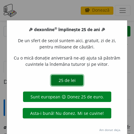
Donează
savings
®
®
🎉 dexonline
împlinește 25 de ani 🎉
caută
clear
search
De un sfert de secol suntem aici, gratuit, zi de zi,
opțiuni
pentru milioane de căutări.
Cu o mică donație aniversară ne-ați ajuta să păstrăm
cuvintele la îndemâna tuturor și pe viitor.
definiții (1)
Definiția cu ID-ul 1004872:
Explicative DEX
abduct
o
r
am
[
At:
KRETZULESCU, A. 239 /
Pl:
~i
/
E:
fr
Am donat deja.