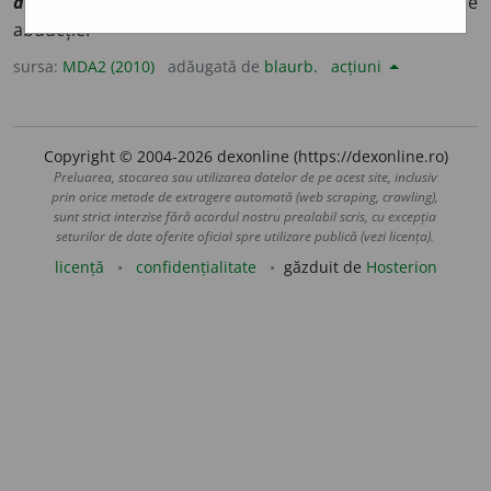
abducteur
,
lat
abductor
] (
Atm
;
d.
mușchi) Care produce
abducție.
sursa:
MDA2 (2010)
adăugată de
blaurb.
acțiuni
Copyright © 2004-2026 dexonline (https://dexonline.ro)
Preluarea, stocarea sau utilizarea datelor de pe acest site, inclusiv
prin orice metode de extragere automată (web scraping, crawling),
sunt strict interzise fără acordul nostru prealabil scris, cu excepția
seturilor de date oferite oficial spre utilizare publică (vezi licența).
licență
confidențialitate
găzduit de
Hosterion