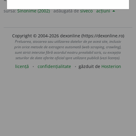
~ de la tronul împărăției.)
sursa:
Sinonime (2002)
adăugată de
siveco
acțiuni
Copyright © 2004-2026 dexonline (https://dexonline.ro)
Preluarea, stocarea sau utilizarea datelor de pe acest site, inclusiv
prin orice metode de extragere automată (web scraping, crawling),
sunt strict interzise fără acordul nostru prealabil scris, cu excepția
seturilor de date oferite oficial spre utilizare publică (vezi licența).
licență
confidențialitate
găzduit de
Hosterion