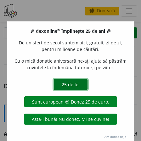
Donează
savings
®
®
🎉 dexonline
împlinește 25 de ani 🎉
caută
clear
search
De un sfert de secol suntem aici, gratuit, zi de zi,
opțiuni
pentru milioane de căutări.
Cu o mică donație aniversară ne-ați ajuta să păstrăm
cuvintele la îndemâna tuturor și pe viitor.
pronunție
(1)
volume_up
definiții (1)
Definiția cu ID-ul 170638:
Sinonime
ABDIC
A
vb.
(POL.)
(înv.) a se prosti, (înv. fig.) a coborî.
(A
Am donat deja.