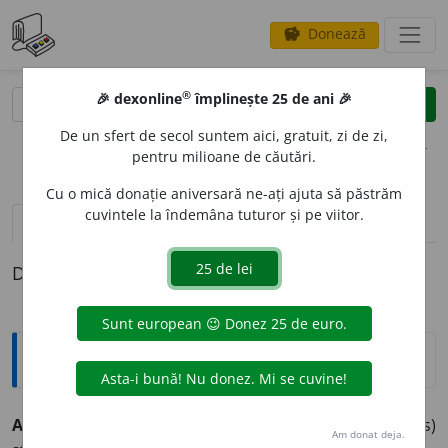
Donează
savings
®
®
🎉 dexonline
împlinește 25 de ani 🎉
caută
clear
search
De un sfert de secol suntem aici, gratuit, zi de zi,
opțiuni
pentru milioane de căutări.
Cu o mică donație aniversară ne-ați ajuta să păstrăm
cuvintele la îndemâna tuturor și pe viitor.
pronunție
(19)
volume_up
definiții (1)
Definiția cu ID-ul 889285:
Explicative DEX
1
AB
A
TE
s. m.
Titlu dat preoților catolici sau (mai ales)
Am donat deja.