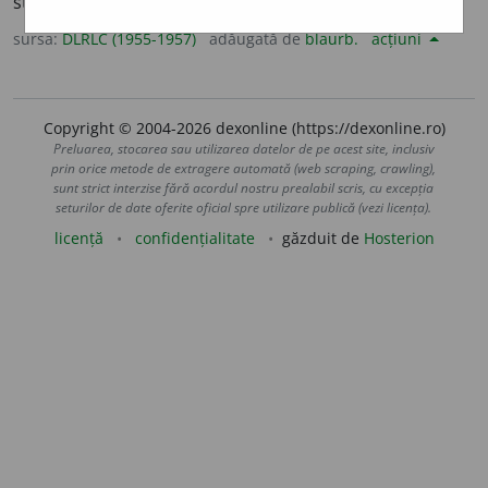
starețului unei mănăstiri de călugări catolici.
sursa:
DLRLC (1955-1957)
adăugată de
blaurb.
acțiuni
Copyright © 2004-2026 dexonline (https://dexonline.ro)
Preluarea, stocarea sau utilizarea datelor de pe acest site, inclusiv
prin orice metode de extragere automată (web scraping, crawling),
sunt strict interzise fără acordul nostru prealabil scris, cu excepția
seturilor de date oferite oficial spre utilizare publică (vezi licența).
licență
confidențialitate
găzduit de
Hosterion