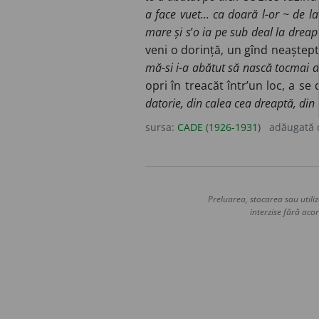
a face vuet... ca doară l-or ~ de la 
mare și s
’
o ia pe sub deal la dreap
veni o dorință, un gînd neaștepta
mă-si i-a abătut să nască tocmai d
opri în treacăt într’un loc, a se 
datorie, din calea cea dreaptă, di
sursa:
CADE (1926-1931)
adăugată
Preluarea, stocarea sau utiliz
interzise fără acor