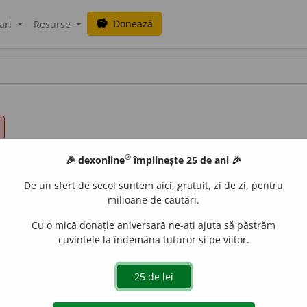
Donează
savings
ari
Resurse
®
🎉 dexonline
împlinește 25 de ani 🎉
De un sfert de secol suntem aici, gratuit, zi de zi, pentru
milioane de căutări.
Cu o mică donație aniversară ne-ați ajuta să păstrăm
cuvintele la îndemâna tuturor și pe viitor.
 a da la o parte, a depărta din drum, din direcțiunea pe ca
 abătu din matca lor două rîuri
(ISP.)
;
vîntul alunga norii și abătea 
 pe cineva sosind într
u
n loc unde nu te-ai fi așteptat să vie
¶