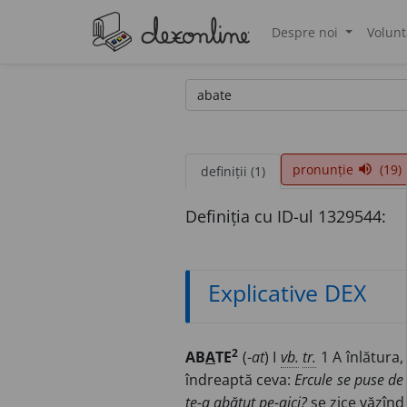
Despre noi
Volunt
®
pronunție
(19)
volume_up
definiții (1)
Definiția cu ID-ul 1329544:
Explicative DEX
2
AB
A
TE
(-
at
) I
vb.
tr.
1 A înlătura,
îndreaptă ceva:
Ercule se puse de
te-a abătut pe-aici?
se zice văzînd