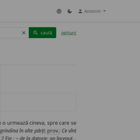
Anonim
language
dark_mode
person
caută
opțiuni
clear
search
re o urmează cineva, spre care se
grindina în alte părți
;
prov.
:
Ce vînt
2
Fig.
: ~
de la datorie; an început...