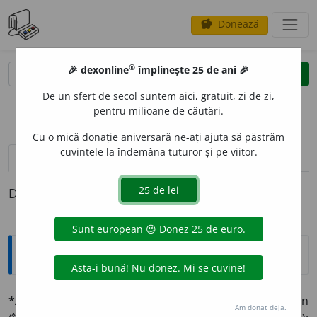
Donează
savings
®
®
🎉 dexonline
împlinește 25 de ani 🎉
caută
clear
search
De un sfert de secol suntem aici, gratuit, zi de zi,
opțiuni
pentru milioane de căutări.
Cu o mică donație aniversară ne-ați ajuta să păstrăm
cuvintele la îndemâna tuturor și pe viitor.
pronunție
(19)
volume_up
definiții (1)
Definiția cu ID-ul 1329543:
Explicative DEX
1
*AB
A
TE
sm.
⛪
1 Superiorul unei abații, stareț, egumen
Am donat deja.