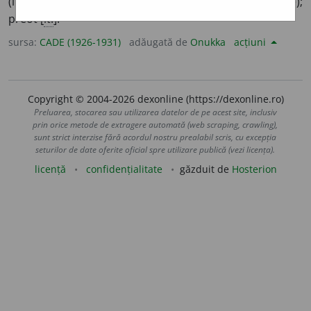
(în Franța, Italia) (
🖼
5)
¶
2 Om al bisericii (în genere);
preot [
it.
].
sursa:
CADE (1926-1931)
adăugată de
Onukka
acțiuni
Copyright © 2004-2026 dexonline (https://dexonline.ro)
Preluarea, stocarea sau utilizarea datelor de pe acest site, inclusiv
prin orice metode de extragere automată (web scraping, crawling),
sunt strict interzise fără acordul nostru prealabil scris, cu excepția
seturilor de date oferite oficial spre utilizare publică (vezi licența).
licență
confidențialitate
găzduit de
Hosterion