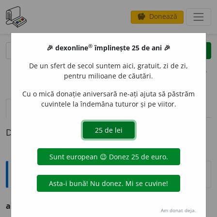
Donează
savings
®
®
🎉 dexonline
împlinește 25 de ani 🎉
caută
clear
search
De un sfert de secol suntem aici, gratuit, zi de zi,
opțiuni
pentru milioane de căutări.
Cu o mică donație aniversară ne-ați ajuta să păstrăm
cuvintele la îndemâna tuturor și pe viitor.
pronunție
(50)
volume_up
definiții (1)
Definiția cu ID-ul 514680:
Argou
a
(
nu
)
le avea cu
(ceva)
expr.
a (
nu
) se pricepe la (
ceva
)
Am donat deja.