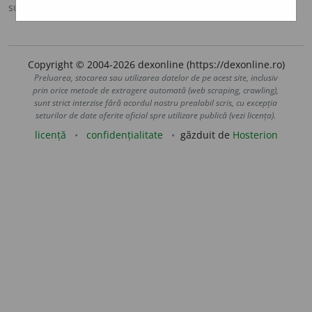
sursa:
Argou (2007)
adăugată de
blaurb.
acțiuni
Copyright © 2004-2026 dexonline (https://dexonline.ro)
Preluarea, stocarea sau utilizarea datelor de pe acest site, inclusiv
prin orice metode de extragere automată (web scraping, crawling),
sunt strict interzise fără acordul nostru prealabil scris, cu excepția
seturilor de date oferite oficial spre utilizare publică (vezi licența).
licență
confidențialitate
găzduit de
Hosterion