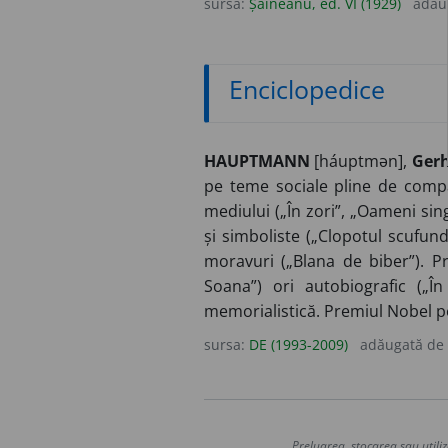
sursa:
Șăineanu, ed. VI (1929)
adău
Enciclopedice
HAUPTMANN
[háuptmən],
Gerh
pe teme sociale pline de compasi
mediului („În zori”, „Oameni sin
și simboliste („Clopotul scufunda
moravuri („Blana de biber”). Pr
Soana”) ori autobiografic („În 
memorialistică. Premiul Nobel pe
sursa:
DE (1993-2009)
adăugată de
Preluarea, stocarea sau utiliz