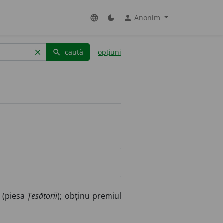
Anonim
language
dark_mode
person
caută
opțiuni
clear
search
 (piesa
Țesătorii
); obținu premiul