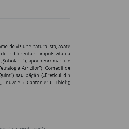
me de viziune naturalistă, axate
 de indiferența și impulsivitatea
, „Șobolanii”), apoi neoromantice
Tetralogia Atrizilor”). Comedii de
Quint”) sau păgân („Ereticul din
), nuvele („Cantonierul Thiel”);
craping, crawling), sunt strict