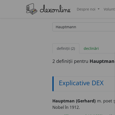
Despre noi
Volunt
®
definiții (2)
declinări
2 definiții pentru
Hauptman
Explicative DEX
Hauptman (Gerhard)
m. poet ș
Nobel în 1912.