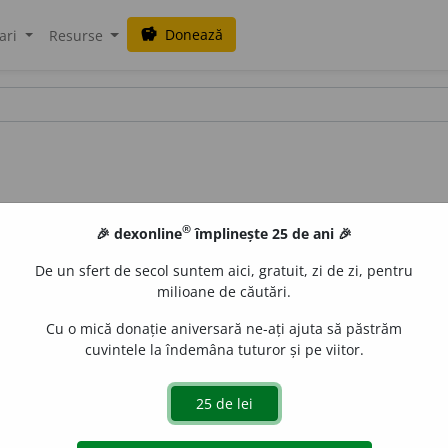
Donează
savings
ari
Resurse
®
🎉 dexonline
împlinește 25 de ani 🎉
n
De un sfert de secol suntem aici, gratuit, zi de zi, pentru
milioane de căutări.
Cu o mică donație aniversară ne-ați ajuta să păstrăm
cuvintele la îndemâna tuturor și pe viitor.
i autor dramatic german, născut în 1862: tendențe sociale