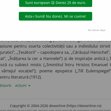
gată de
blaurb.
acțiuni
Am donat deja.
art
(1862-1946), dramaturg și romancier german. Inițial dra
une pentru soarta colectivității sau a individului strivit
guratici”, „Țesătorii” – capodopera sa, „Cărăușul Henschel”
t”, „Înălțarea la cer a Hannelei”) și de inspirație antică („
oză cu subiect mistic („Smintitul întru Hristos Emanuel 
vârtejul vocației”); poeme epopeice („Till Eulenspiegel”
ntru literatură (1912).
blaurb.
acțiuni
Copyright © 2004-2026 dexonline (https://dexonline.ro)
area datelor de pe acest site, inclusiv prin orice metode de extragere automată (web s