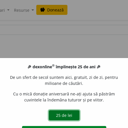
Donează
savings
ari
Resurse
®
🎉 dexonline
împlinește 25 de ani 🎉
e în dicționar. Iată câteva sugestii:
De un sfert de secol suntem aici, gratuit, zi de zi, pentru
milioane de căutări.
Cu o mică donație aniversară ne-ați ajuta să păstrăm
Copyright © 2004-2026 dexonline (https://dexonline.ro)
cuvintele la îndemâna tuturor și pe viitor.
area datelor de pe acest site, inclusiv prin orice metode de extragere automată (web s
dul nostru prealabil scris, cu excepția seturilor de date oferite oficial spre utilizare pub
licență
confidențialitate
găzduit de
Hosterion