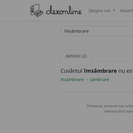
Despre noi
Volunt
®
definiții (2)
Cuvântul
îmsâmbrare
nu est
însâmbrare
sâmbrare
Preluarea, stocarea sau utiliz
interzise fără acor