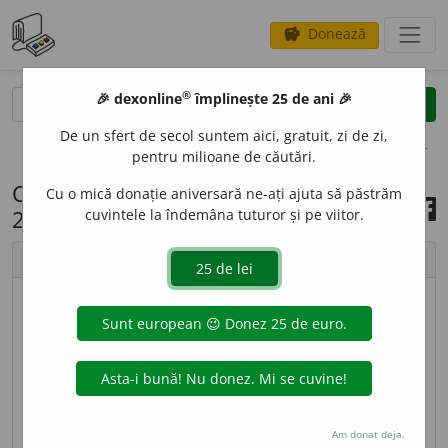
Donează
savings
®
®
🎉 dexonline
împlinește 25 de ani 🎉
caută
search
De un sfert de secol suntem aici, gratuit, zi de zi,
opțiuni
pentru milioane de căutări.
Cuvântul zilei, 28 februarie
Cu o mică donație aniversară ne-ați ajuta să păstrăm
2026
cuvintele la îndemâna tuturor și pe viitor.
chevron_left
chevron_right
imagine ©
Cristina Monea
CONSUMPT
I
BIL, -Ă,
consumptibili, -e,
adj.
(
Jur.
;
despre bunuri) Care este distrus sau înstrăinat de
la prima întrebuințare. – Din
fr.
consomptible.
Am donat deja.