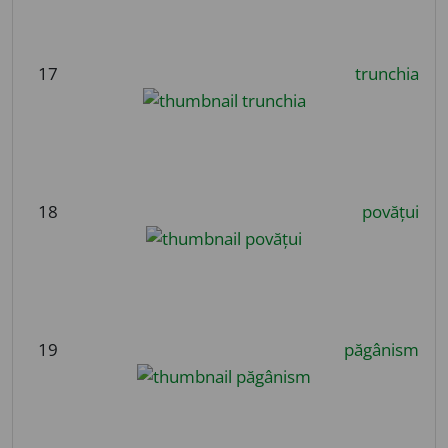
17
trunchia
18
povățui
19
păgânism