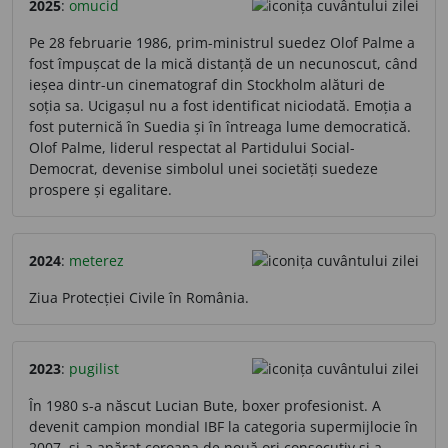
2025
:
omucid
Pe 28 februarie 1986, prim-ministrul suedez Olof Palme a
fost împușcat de la mică distanță de un necunoscut, când
ieșea dintr-un cinematograf din Stockholm alături de
soția sa. Ucigașul nu a fost identificat niciodată. Emoția a
fost puternică în Suedia și în întreaga lume democratică.
Olof Palme, liderul respectat al Partidului Social-
Democrat, devenise simbolul unei societăți suedeze
prospere și egalitare.
2024
:
meterez
Ziua Protecției Civile în România.
2023
:
pugilist
În 1980 s-a născut Lucian Bute, boxer profesionist. A
devenit campion mondial IBF la categoria supermijlocie în
2007, și-a apărat coroana de nouă ori consecutiv și a