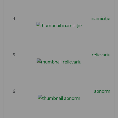
4
inamiciție
5
relicvariu
6
abnorm