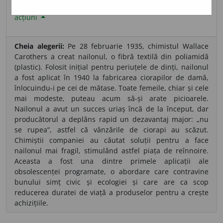
sursa:
DEX '09 (2009)
adăugată de
LauraGellner
acțiuni
Cheia alegerii:
Pe 28 februarie 1935, chimistul Wallace
Carothers a creat nailonul, o fibră textilă din poliamidă
(plastic). Folosit inițial pentru periuțele de dinți, nailonul
a fost aplicat în 1940 la fabricarea ciorapilor de damă,
înlocuindu-i pe cei de mătase. Toate femeile, chiar și cele
mai modeste, puteau acum să-și arate picioarele.
Nailonul a avut un succes uriaș încă de la început, dar
producătorul a deplâns rapid un dezavantaj major: „nu
se rupea”, astfel că vânzările de ciorapi au scăzut.
Chimiștii companiei au căutat soluții pentru a face
nailonul mai fragil, stimulând astfel piața de reînnoire.
Aceasta a fost una dintre primele aplicații ale
obsolescenței programate, o abordare care contravine
bunului simț civic și ecologiei și care are ca scop
reducerea duratei de viață a produselor pentru a crește
achizițiile.