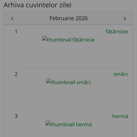
Arhiva cuvintelor zilei
Februarie 2026
chevron_left
chevron_right
1
fățărnicie
2
smârc
3
hermă