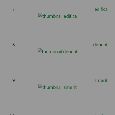
7
edifica
8
denunț
9
smerit