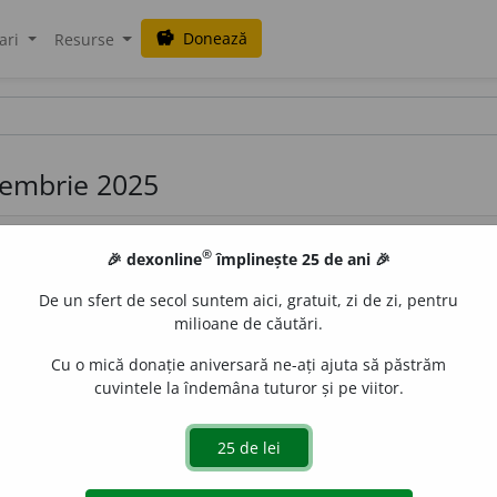
Donează
savings
ari
Resurse
ecembrie 2025
®
🎉 dexonline
împlinește 25 de ani 🎉
De un sfert de secol suntem aici, gratuit, zi de zi, pentru
milioane de căutări.
Cu o mică donație aniversară ne-ați ajuta să păstrăm
adj.
Referitor la pătrat; de formă (aproape) pătrată. ♦ (Despre
cuvintele la îndemâna tuturor și pe viitor.
 de
tavi
acțiuni