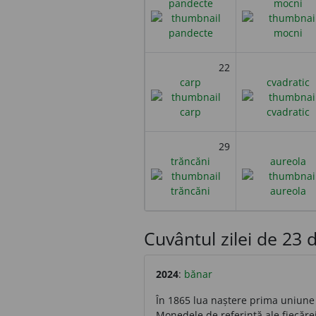
pandecte
mocni
22
carp
cvadratic
29
trăncăni
aureola
Cuvântul zilei de 23 d
2024
:
bănar
În 1865 lua naștere prima uniune m
Monedele de referință ale fiecărei