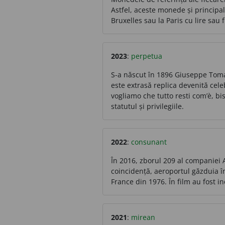
Astfel, aceste monede și principale
Bruxelles sau la Paris cu lire sau f
2023
:
perpetua
S-a născut în 1896 Giuseppe Tomas
este extrasă replica devenită cele
vogliamo che tutto resti com’è, bi
statutul și privilegiile.
2022
:
consunant
În 2016, zborul 209 al companiei A
coincidență, aeroportul găzduia în
France din 1976. În film au fost i
2021
:
mirean