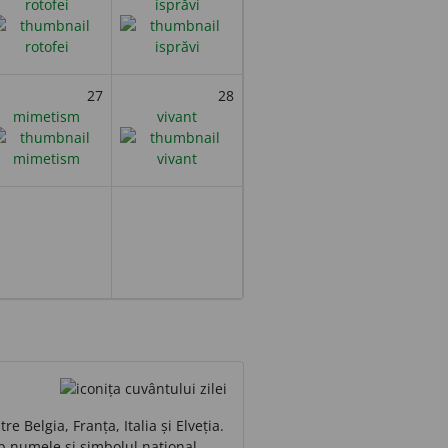
rotofei
isprăvi
27
28
mimetism
vivant
Belgia, Franța, Italia și Elveția.
mp numele și simbolul național.