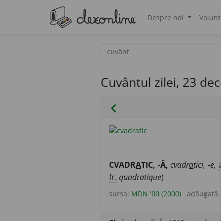
Despre noi
Volunt
®
Cuvântul zilei, 23 d
chevron_left
CVADR
A
TIC, -Ă,
cvadr
a
tici, -e,
fr.
quadratique
)
sursa:
MDN '00 (2000)
adăugată