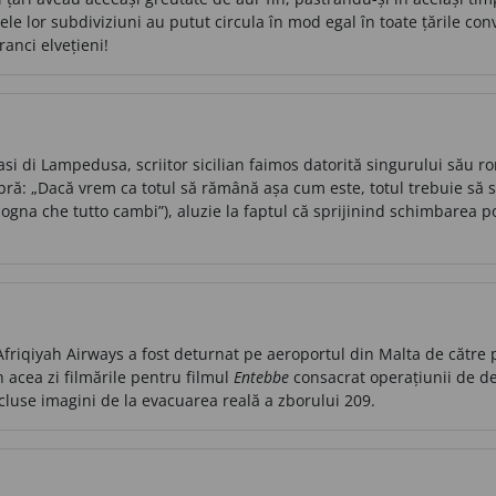
le lor subdiviziuni au putut circula în mod egal în toate țările conve
ranci elvețieni!
i di Lampedusa, scriitor sicilian faimos datorită singurului său r
bră: „Dacă vrem ca totul să rămână așa cum este, totul trebuie să s
sogna che tutto cambi”), aluzie la faptul că sprijinind schimbarea p
friqiyah Airways a fost deturnat pe aeroportul din Malta de către pi
 acea zi filmările pentru filmul
Entebbe
consacrat operațiunii de de
ncluse imagini de la evacuarea reală a zborului 209.