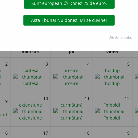
Ildefons Cerdà, inginer, urbanist, arhitect, avocat, economist și o
a orașului Barcelona.
i
Am donat deja.
Decembrie 2025
miercuri
joi
vineri
2
3
4
5
u
confesa
irosire
holdup
10
11
12
9
extensiune
curmătură
îmboldi
16
17
18
19