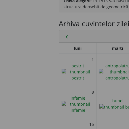
Cheia alegerii:
În 1815 s-a născut 
structura deosebit de geometrică 
Arhiva cuvintelor zile
chevron_left
luni
marți
1
pestriț
antropolatr
8
infamie
bund
15