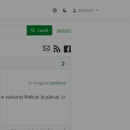
Anonim
language
dark_mode
person
caută
opțiuni
search
chevron_right
© imagine
Ștefania
 valoare) Ridicat la pătrat. (<