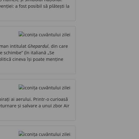
nției: a fost posibil să plătești la
oman intitulat
Ghepardul
, din care
e schimbe” (în italiană „Se
olitică cineva își poate menține
rați ai aerului. Printr-o curioasă
turnare și salvare a unui zbor Air