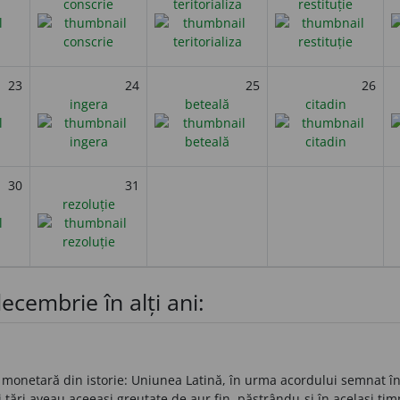
conscrie
teritorializa
restituție
23
24
25
26
ingera
beteală
citadin
30
31
rezoluție
ecembrie în alți ani:
onetară din istorie: Uniunea Latină, în urma acordului semnat între 
 țări aveau aceeași greutate de aur fin, păstrându-și în același ti