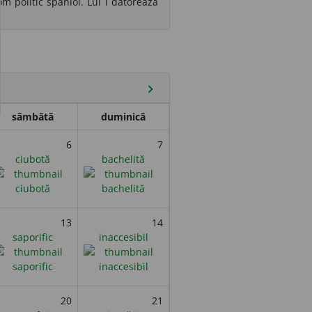
m politic spaniol. Lui i datorează
chevron_right
sâmbătă
duminică
6
7
ciubotă
bachelită
13
14
saporific
inaccesibil
20
21