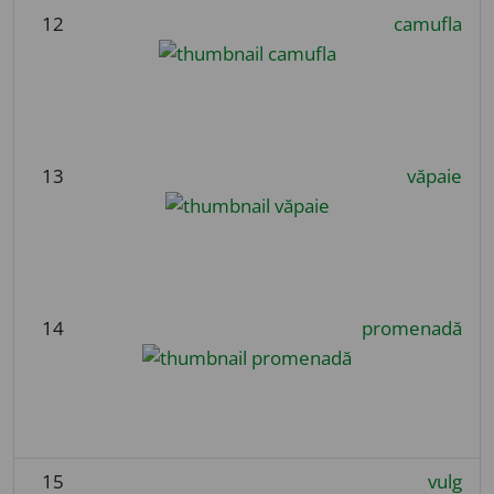
12
camufla
13
văpaie
14
promenadă
15
vulg