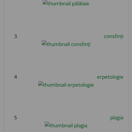
3
consfinți
4
erpetologie
5
plagia