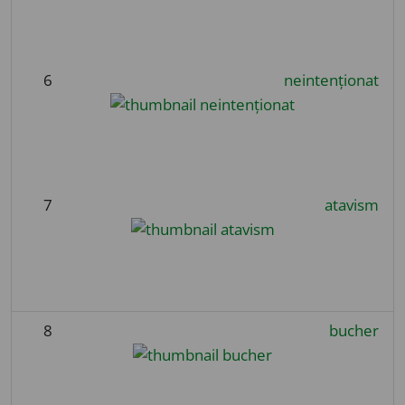
6
neintenționat
7
atavism
8
bucher