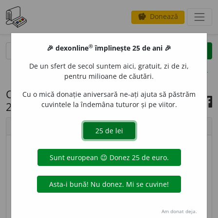
Donează
savings
®
®
🎉 dexonline
împlinește 25 de ani 🎉
caută
search
De un sfert de secol suntem aici, gratuit, zi de zi,
opțiuni
pentru milioane de căutări.
Cuvântul zilei, 4 septembrie
Cu o mică donație aniversară ne-ați ajuta să păstrăm
2025
cuvintele la îndemâna tuturor și pe viitor.
chevron_left
chevron_right
imagine ©
Andrea Homorodean
ERPETOLOG
I
E
s. f.
Parte a științelor naturii care se
ocupă cu studierea reptilelor. – Din
fr.
erpétologie.
sursa:
DEX '09 (2009)
adăugată de
LauraGellner
Am donat deja.