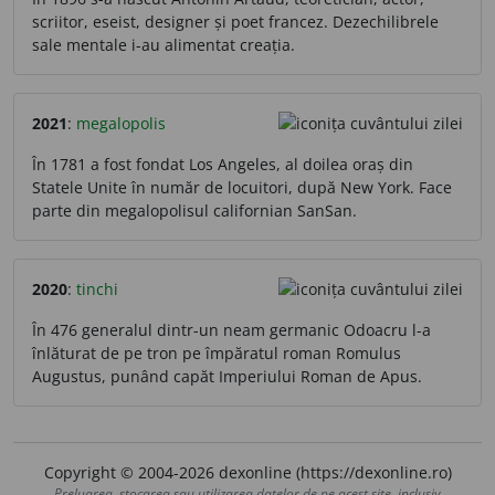
scriitor, eseist, designer și poet francez. Dezechilibrele
sale mentale i-au alimentat creația.
2021
:
megalopolis
În 1781 a fost fondat Los Angeles, al doilea oraș din
Statele Unite în număr de locuitori, după New York. Face
parte din megalopolisul californian SanSan.
2020
:
tinchi
În 476 generalul dintr-un neam germanic Odoacru l-a
înlăturat de pe tron pe împăratul roman Romulus
Augustus, punând capăt Imperiului Roman de Apus.
Copyright © 2004-2026 dexonline (https://dexonline.ro)
Preluarea, stocarea sau utilizarea datelor de pe acest site, inclusiv