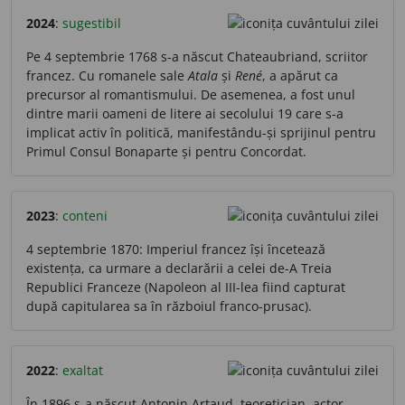
2024
:
sugestibil
Pe 4 septembrie 1768 s-a născut Chateaubriand, scriitor
francez. Cu romanele sale
Atala
și
René
, a apărut ca
precursor al romantismului. De asemenea, a fost unul
dintre marii oameni de litere ai secolului 19 care s-a
implicat activ în politică, manifestându-și sprijinul pentru
Primul Consul Bonaparte și pentru Concordat.
2023
:
conteni
4 septembrie 1870: Imperiul francez își încetează
existența, ca urmare a declarării a celei de-A Treia
Republici Franceze (Napoleon al III-lea fiind capturat
după capitularea sa în războiul franco-prusac).
2022
:
exaltat
În 1896 s-a născut Antonin Artaud, teoretician, actor,