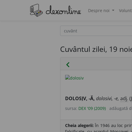
Despre noi
Volunt
®
Cuvântul zilei, 19 no
chevron_left
DOLOS
I
V, -Ă,
dolosivi, -e,
adj.
(
sursa:
DEX '09 (2009)
adăugată 
Cheia alegerii:
În 1946 au loc prim
falsificate, cu acordul Moscovei,