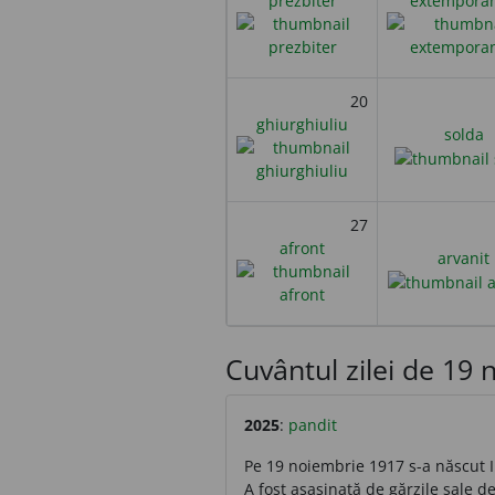
prezbiter
extempora
20
ghiurghiuliu
solda
27
afront
arvanit
Cuvântul zilei de 19 n
2025
:
pandit
Pe 19 noiembrie 1917 s-a născut I
A fost asasinată de gărzile sale de