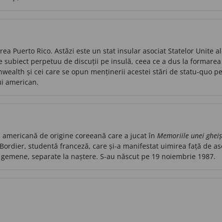
a Puerto Rico. Astăzi este un stat insular asociat Statelor Unite ale
te subiect perpetuu de discuții pe insulă, ceea ce a dus la formarea
alth și cei care se opun menținerii acestei stări de statu-quo pen
ui american.
 americană de origine coreeană care a jucat în
Memoriile unei ghei
Bordier, studentă franceză, care și-a manifestat uimirea față de a
ori gemene, separate la naștere. S-au născut pe 19 noiembrie 1987.