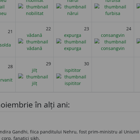
neu
nobilitat
nărui
furbisa
22
23
24
21
vădană
expurga
consangvin
29
30
28
jilț
ispititor
oiembrie în alți ani:
ndira Gandhi, fiica panditului Nehru, fost prim-ministru al Uniunii
 corp, fanatici sikh.