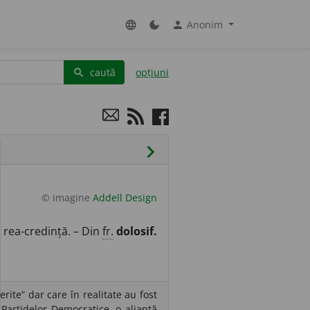
Anonim
language
dark_mode
person
caută
opțiuni
search
chevron_right
© imagine
Addell Design
u rea-credință. – Din
fr.
dolosif.
rite” dar care în realitate au fost
 Partidelor Democratice, o alianță