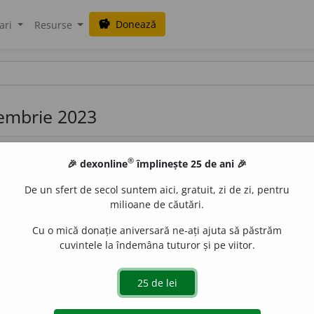
Donează
savings
ari
Resurse
iembrie 2023
®
🎉 dexonline
împlinește 25 de ani 🎉
De un sfert de secol suntem aici, gratuit, zi de zi, pentru
milioane de căutări.
Cu o mică donație aniversară ne-ați ajuta să păstrăm
Jur.
; despre acțiuni, contracte etc.) Făcut prin înșelăciune, c
cuvintele la îndemâna tuturor și pe viitor.
de
LauraGellner
acțiuni
ele alegeri parlamentare postbelice, declarate „libere și nestinghe
 de către guvernul Petru Groza. Acesta a anunțat victoria Blocului