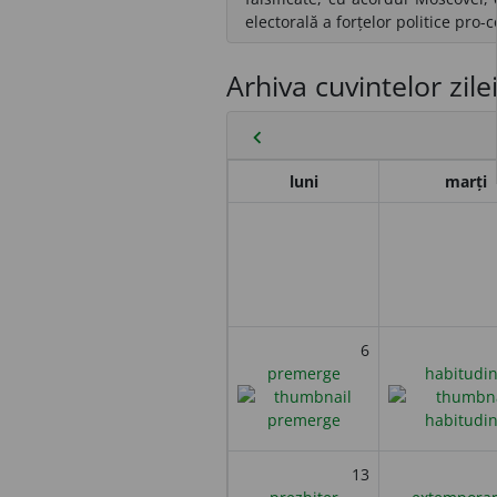
electorală a forțelor politice pro-
Arhiva cuvintelor zile
chevron_left
luni
marți
6
premerge
habitudi
13