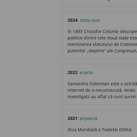
2024
:
statu-quo
În 1493 Cristofor Columb descopere
politice dintre cele două state es
menținerea statutului de Commonwe
puterilor „depline” ale Congresul
2022
:
ecarta
Samantha Futerman este o actriță
internet de o necunoscută, Anaïs 
investigatii au aflat că sunt sur
2021
:
pișoarcă
Ziua Mondială a Toaletei (ONU)