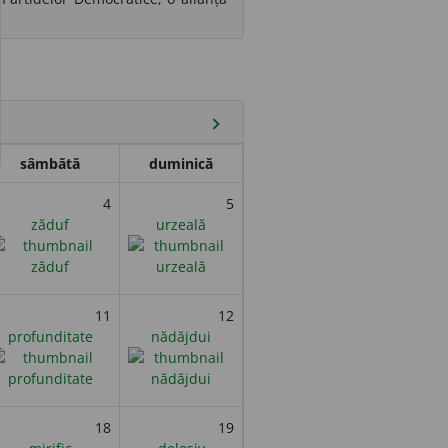
chevron_right
sâmbătă
duminică
4
5
zăduf
urzeală
11
12
profunditate
nădăjdui
18
19