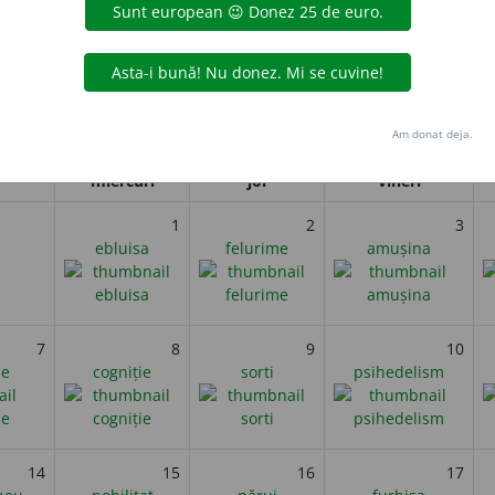
comuniste.
i
Noiembrie 2023
Am donat deja.
miercuri
joi
vineri
1
2
3
ebluisa
felurime
amușina
7
8
9
10
ne
cogniție
sorti
psihedelism
14
15
16
17