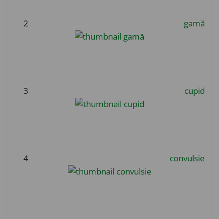
2
gamă
3
cupid
4
convulsie