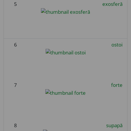
5
exosferă
6
ostoi
7
forte
8
supapă