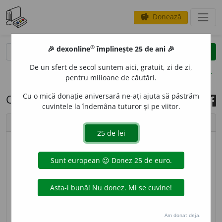
Donează
savings
®
®
🎉 dexonline
împlinește 25 de ani 🎉
caută
search
De un sfert de secol suntem aici, gratuit, zi de zi,
opțiuni
pentru milioane de căutări.
Cu o mică donație aniversară ne-ați ajuta să păstrăm
Cuvântul zilei, 26 martie 2023
cuvintele la îndemâna tuturor și pe viitor.
chevron_left
chevron_right
imagine ©
Cristina Monea
2
GRAF
,
grafuri,
s. n.
(
Mat.
) Ansamblu a două mulțimi
disjuncte, între care s-a stabilit o corespondență. ◊
Teoria grafurilor
= disciplină care studiază
proprietățile și aplicațiile grafurilor. [
Pl.
și:
grafe
] –
Am donat deja.