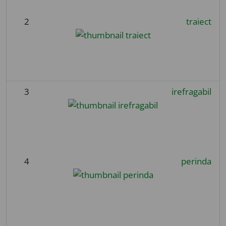
2
traiect
3
irefragabil
4
perinda