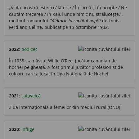
„Viața noastră este o călătorie / În iarnă și în noapte / Ne
căutăm trecerea / În Raiul unde nimic nu strălucește.”,
mottoul romanului
Călătorie la capătul nopții
de Louis-
Ferdiand Céline, publicat pe 15 octombrie 1932.
2023
:
bodicec
În 1935 s-a născut Willie O’Ree, jucător canadian de
hochei pe gheață. A fost primul jucător profesionist de
culoare care a jucat în Liga Națională de Hochei.
2021
:
cațaveică
Ziua internațională a femeilor din mediul rural (ONU)
2020
:
inflige