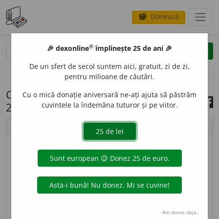
Donează
savings
®
®
🎉 dexonline
împlinește 25 de ani 🎉
caută
search
De un sfert de secol suntem aici, gratuit, zi de zi,
opțiuni
pentru milioane de căutări.
Cuvântul zilei, 15 octombrie
Cu o mică donație aniversară ne-ați ajuta să păstrăm
2022
cuvintele la îndemâna tuturor și pe viitor.
chevron_left
chevron_right
imagine ©
Andrea Homorodean
F
O
LIO,
foliouri,
s. n.
1.
Format de hârtie sau de
carte obținut prin îndoirea colii de hârtie o singură
dată.
2.
Filă de registru, de carte sau de manuscris
Am donat deja.