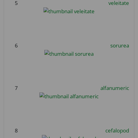
5
veleitate
6
sorurea
7
alfanumeric
8
cefalopod