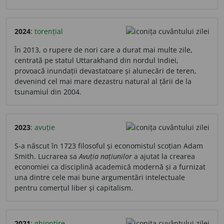
2024
:
torențial
În 2013, o rupere de nori care a durat mai multe zile,
centrată pe statul Uttarakhand din nordul Indiei,
provoacă inundații devastatoare și alunecări de teren,
devenind cel mai mare dezastru natural al țării de la
tsunamiul din 2004.
2023
:
avuție
S-a născut în 1723 filosoful și economistul scoțian Adam
Smith. Lucrarea sa
Avuția națiunilor
a ajutat la crearea
economiei ca disciplină academică modernă și a furnizat
una dintre cele mai bune argumentări intelectuale
pentru comerțul liber și capitalism.
2021
:
ghiontire