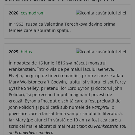
2026
:
cosmodrom
În 1963, rusoaica Valentina Terechkova devine prima
femeie care a zburat în spațiu.
2025
:
hidos
În noaptea de 16 iunie 1816 s-a născut monstrul
Frankenstein. Într-o vilă de pe malul lacului Geneva,
Elveția, un grup de tineri romantici, printre care se aflau
Mary Wollstonecraft Godwin, iubitul și viitorul ei soț Percy
Bysshe Shelley, prietenul lor Lord Byron și doctorul John
Polidori, își petreceau timpul imaginând povești de
groază. Byron a început o schiță care a fost preluată de
John Polidori și publicată sub numele de
Vampirul
, o
povestire care a lansat tema vampirismului în literatură.
Iar Mary (pe atunci în vârstă de 19 ani) a fost cea care a
scris cel mai elaborat și mai reușit text cu
Frankenstein sau
un Prometheus modern
.