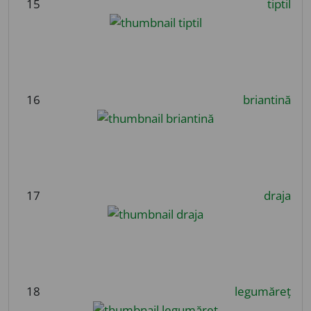
15
tiptil
16
briantină
17
draja
18
legumăreț