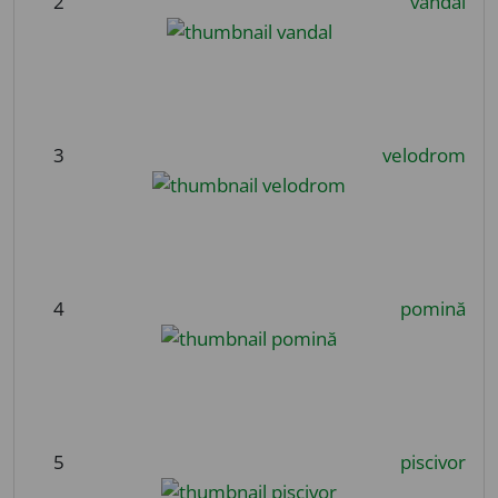
2
vandal
3
velodrom
4
pomină
5
piscivor