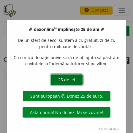
Donează
savings
®
®
🎉 dexonline
împlinește 25 de ani 🎉
caută
search
De un sfert de secol suntem aici, gratuit, zi de zi,
opțiuni
pentru milioane de căutări.
Cu o mică donație aniversară ne-ați ajuta să păstrăm
Cuvântul zilei, 16 iunie 2022
cuvintele la îndemâna tuturor și pe viitor.
chevron_left
chevron_right
© imagine
Addell Design
BRIANT
I
NĂ
s. f.
Produs cosmetic gras, lichid sau de
consistența unei paste, care servește pentru a da
strălucire părului. [
Pr.
:
bri-an-.
–
Var.
:
briliantină
s.
f.
] – Din
fr.
brillantine.
Am donat deja.