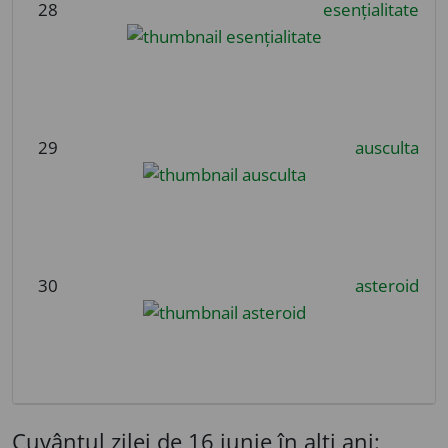
28
esențialitate
29
ausculta
30
asteroid
Cuvântul zilei de 16 iunie în alți ani: