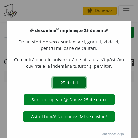
Donează
savings
®
®
🎉 dexonline
împlinește 25 de ani 🎉
caută
search
De un sfert de secol suntem aici, gratuit, zi de zi,
opțiuni
pentru milioane de căutări.
Cu o mică donație aniversară ne-ați ajuta să păstrăm
Cuvântul zilei, 4 aprilie 2022
cuvintele la îndemâna tuturor și pe viitor.
chevron_left
chevron_right
imagine ©
Andrea Homorodean
PALEONTOLOG
I
E
s. f.
Știință care se ocupă cu
studiul complex al organismelor fosile animale și
vegetale. [
Pr.
:
-le-on-
] – Din
fr.
paléontologie.
Am donat deja.
sursa:
DEX '09 (2009)
adăugată de
blaurb.
acțiuni