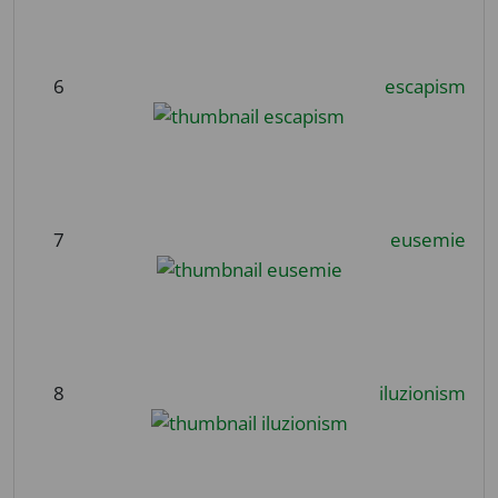
6
escapism
7
eusemie
8
iluzionism