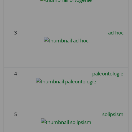
3
ad-hoc
4
paleontologie
5
solipsism