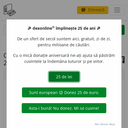
Donează
savings
®
®
🎉 dexonline
împlinește 25 de ani 🎉
caută
search
De un sfert de secol suntem aici, gratuit, zi de zi,
opțiuni
pentru milioane de căutări.
Cuvântul zilei, 3 octombrie
Cu o mică donație aniversară ne-ați ajuta să păstrăm
2021
cuvintele la îndemâna tuturor și pe viitor.
chevron_left
chevron_right
imagine ©
Andrea Homorodean
AUTOFAG
I
E,
autofagii,
s. f.
(
Med.
) Consumare a
propriilor țesuturi de către un organism supus
inaniției. [
Pr.
:
a-u-to-
] – Din
fr.
autophagie.
Am donat deja.