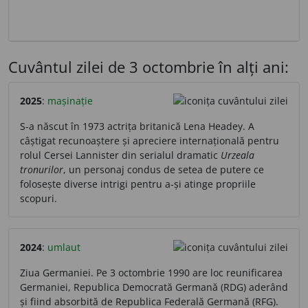
Cuvântul zilei de 3 octombrie în alți ani:
2025
:
mașinație
S-a născut în 1973 actrița britanică Lena Headey. A
câștigat recunoaștere și apreciere internațională pentru
rolul Cersei Lannister din serialul dramatic
Urzeala
tronurilor
, un personaj condus de setea de putere ce
folosește diverse intrigi pentru a-și atinge propriile
scopuri.
2024
:
umlaut
Ziua Germaniei. Pe 3 octombrie 1990 are loc reunificarea
Germaniei, Republica Democrată Germană (RDG) aderând
și fiind absorbită de Republica Federală Germană (RFG).