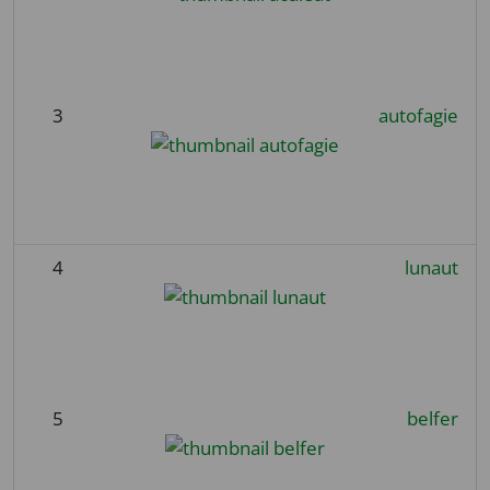
3
autofagie
4
lunaut
5
belfer