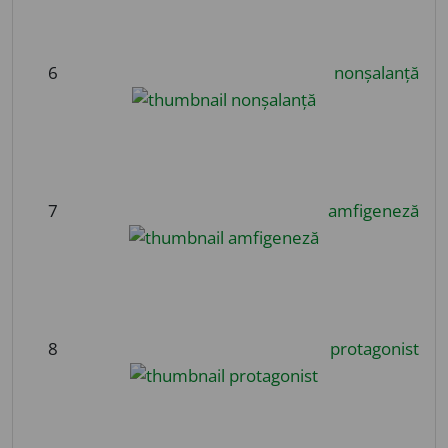
6
nonșalanță
7
amfigeneză
8
protagonist