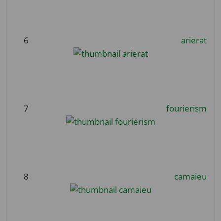
6
arierat
7
fourierism
8
camaieu