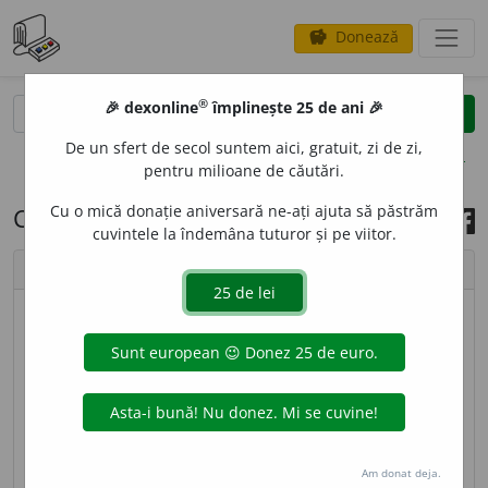
Donează
savings
®
®
🎉 dexonline
împlinește 25 de ani 🎉
caută
search
De un sfert de secol suntem aici, gratuit, zi de zi,
opțiuni
pentru milioane de căutări.
Cu o mică donație aniversară ne-ați ajuta să păstrăm
Cuvântul zilei, 6 aprilie 2021
cuvintele la îndemâna tuturor și pe viitor.
chevron_left
chevron_right
© imagine
Ramona
1
ARIER
A
T
,
arierate,
s. n.
Obligație financiară
neonorată la scadență din contracte, recunoscută
de regulă și de debitori. [
Pr.
:
-ri-e-
] – Din
fr.
arriéré.
Am donat deja.
sursa:
DEX '09 (2009)
adăugată de
LauraGellner