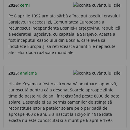
2026
:
cerni
Pe 6 aprilie 1992 armata sârbă a început asediul orașului
Sarajevo. În aceeași zi, Comunitatea Europeană a
recunoscut independența Bosniei-Herțegovina, republică
a Federației Iugoslave, cu capitala la Sarajevo. Acesta a
fost începutul Războiului din Bosnia, care avea să
îndolieze Europa și să retrezească amintirile neplăcute
ale celor două războaie mondiale.
2025
:
analemă
Hisako Koyama a fost o astronoamă amatoare japoneză,
cunoscută pentru că a desenat Soarele aproape zilnic
timp de peste 40 de ani, înregistrând peste 8000 de pete
solare. Desenele ei au permis oamenilor de știință să
reconstituie istoria petelor solare pe o perioadă de
aproape 400 de ani. S-a născut la Tokyo în 1916 (data
exactă nu este cunoscută) și a murit pe 6 aprilie 1997.