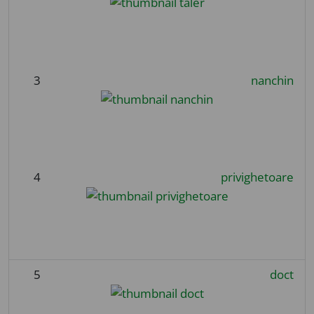
3
nanchin
4
privighetoare
5
doct