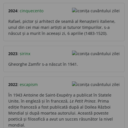
2024
:
cinquecento
Rafael, pictor și arhitect de seamă al Renașterii italiene,
unul din cei mai mari artiști ai tuturor timpurilor, s-a
născut și a murit în aceeași zi, 6 aprilie (1483-1520).
2023
:
sirinx
Gheorghe Zamfir s-a născut în 1941.
2022
:
escapism
În 1943 Antoine de Saint-Exupéry a publicat în Statele
Unite, în engleză și în franceză,
Le Petit Prince
. Prima
ediție franceză a fost publicată după al Doilea Război
Mondial și după moartea autorului. Această poveste
poetică și filosofică a avut un succes răsunător la nivel
mondial.