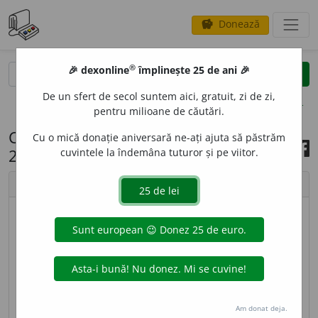
Donează
savings
®
®
🎉 dexonline
împlinește 25 de ani 🎉
caută
search
De un sfert de secol suntem aici, gratuit, zi de zi,
opțiuni
pentru milioane de căutări.
Cuvântul zilei, 13 septembrie
Cu o mică donație aniversară ne-ați ajuta să păstrăm
2020
cuvintele la îndemâna tuturor și pe viitor.
chevron_left
chevron_right
imagine ©
Andrea Homorodean
DODECAFON
I
SM
s. n.
(
Muz.
) Tehnică de compoziție
bazată pe folosirea tuturor celor douăsprezece
sunete ale gamei cromatice, considerate ca având
Am donat deja.