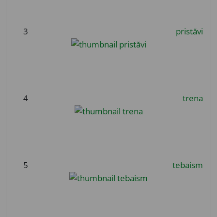
3
pristăvi
4
trena
5
tebaism