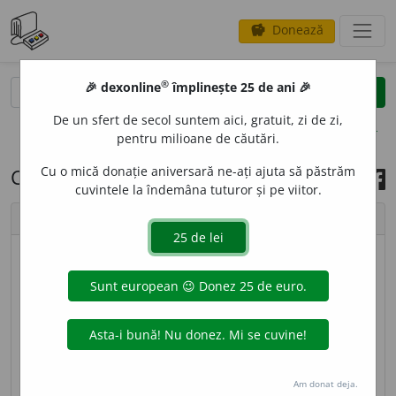
Donează
savings
®
®
🎉 dexonline
împlinește 25 de ani 🎉
caută
search
De un sfert de secol suntem aici, gratuit, zi de zi,
opțiuni
pentru milioane de căutări.
Cu o mică donație aniversară ne-ați ajuta să păstrăm
Cuvântul zilei, 14 iulie 2020
cuvintele la îndemâna tuturor și pe viitor.
chevron_left
chevron_right
imagine ©
Andrea Homorodean
PAL
I
E,
palii,
s. f.
(
Înv.
) Carte care conține Vechiul
Testament [
Acc.
și:
p
a
lie
] – Din
ngr.
paleá.
sursa:
DEX '09 (2009)
adăugată de
blaurb.
acțiuni
Am donat deja.