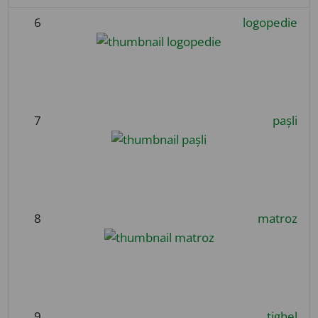
6
logopedie
7
pașli
8
matroz
9
tighel