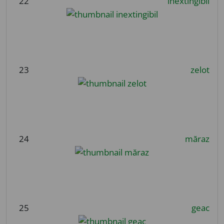
22
inextingibil
23
zelot
24
măraz
25
geac