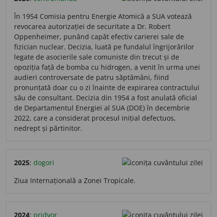
În 1954 Comisia pentru Energie Atomică a SUA votează
revocarea autorizației de securitate a Dr. Robert
Oppenheimer, punând capăt efectiv carierei sale de
fizician nuclear. Decizia, luată pe fundalul îngrijorărilor
legate de asocierile sale comuniste din trecut și de
opoziția față de bomba cu hidrogen, a venit în urma unei
audieri controversate de patru săptămâni, fiind
pronunțată doar cu o zi înainte de expirarea contractului
său de consultant. Decizia din 1954 a fost anulată oficial
de Departamentul Energiei al SUA (DOE) în decembrie
2022, care a considerat procesul inițial defectuos,
nedrept și părtinitor.
2025
:
dogori
Ziua Internațională a Zonei Tropicale.
2024
:
pridvor