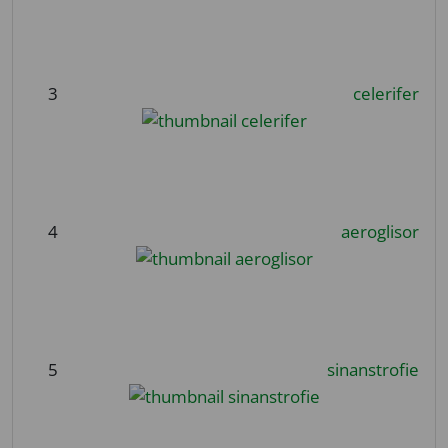
3
celerifer
4
aeroglisor
5
sinanstrofie