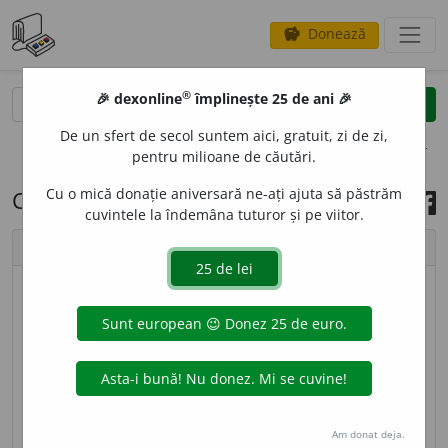
Donează
savings
®
®
🎉 dexonline
împlinește 25 de ani 🎉
caută
search
De un sfert de secol suntem aici, gratuit, zi de zi,
opțiuni
pentru milioane de căutări.
Cu o mică donație aniversară ne-ați ajuta să păstrăm
Cuvântul zilei, 29 iunie 2020
cuvintele la îndemâna tuturor și pe viitor.
chevron_left
chevron_right
© imagine
Tiberiu
AUTOCEFAL
I
E
s. f.
Conducere de sine stătătoare a
unei Biserici ortodoxe naționale. [
Pr.
:
a-u-
] – Din
fr.
autocéphalie.
Am donat deja.
sursa:
DEX '09 (2009)
adăugată de
LauraGellner