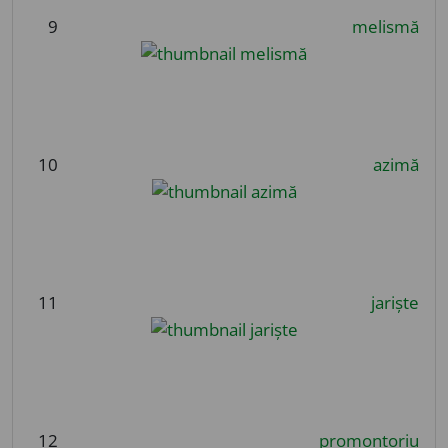
9
melismă
10
azimă
11
jariște
12
promontoriu