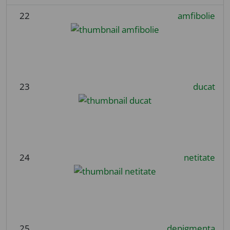
22
amfibolie
23
ducat
24
netitate
25
depigmenta