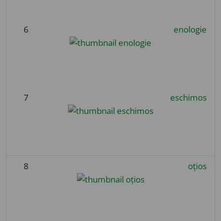
6
enologie
7
eschimos
8
oțios