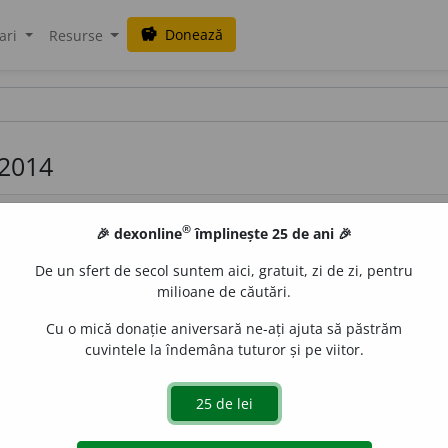
Donează
savings
ari
Resurse
 2014
®
🎉 dexonline
împlinește 25 de ani 🎉
De un sfert de secol suntem aici, gratuit, zi de zi, pentru
milioane de căutări.
Cu o mică donație aniversară ne-ați ajuta să păstrăm
e origine argentiniană, înrudit cu tangoul, dar mai temper
cuvintele la îndemâna tuturor și pe viitor.
ga
)
 de
raduborza
acțiuni