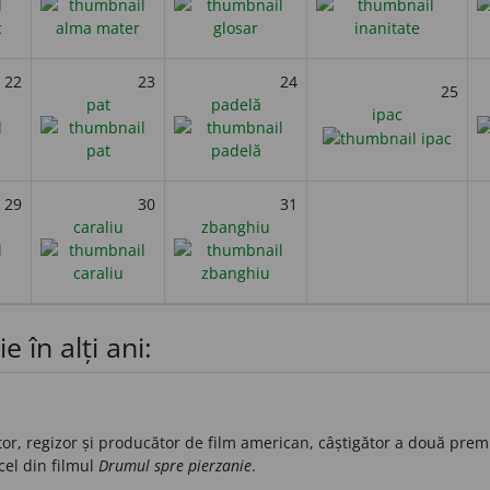
22
23
24
25
pat
padelă
ipac
29
30
31
caraliu
zbanghiu
e în alți ani:
or, regizor și producător de film american, câștigător a două prem
cel din filmul
Drumul spre pierzanie
.