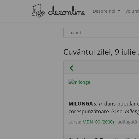
Despre noi
Volunt
®
Cuvântul zilei, 9 iulie
chevron_left
MIL
O
NGA
s. n.
dans popular d
corespunzătoare. (<
sp.
milon
sursa:
MDN '00 (2000)
adăugată