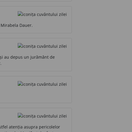
 Mirabela Dauer.
or și au depus un jurământ de
.
stfel atenția asupra pericolelor