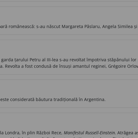
ară românească: s-au născut Margareta Pâslaru, Angela Similea și
n garda țarului Petru al III-lea s-au revoltat împotriva stăpânului l
ina. Revolta a fost condusă de însuși amantul reginei, Grégoire Orlov
 este considerată băutura tradițională în Argentina.
 la Londra, în plin Război Rece,
Manifestul Russell-Einstein
. Atrăgea a