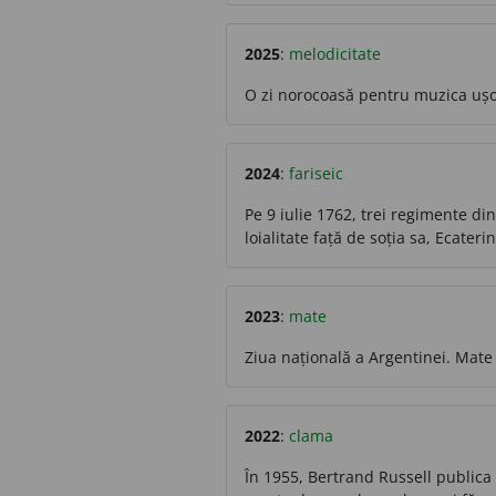
2025
:
melodicitate
O zi norocoasă pentru muzica ușo
2024
:
fariseic
Pe 9 iulie 1762, trei regimente di
loialitate față de soția sa, Ecater
2023
:
mate
Ziua națională a Argentinei. Mate
2022
:
clama
În 1955, Bertrand Russell publica