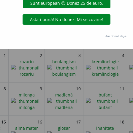
gentinei
i
Iulie 2014
Am donat deja.
miercuri
joi
vineri
1
2
3
4
rozariu
boulangism
kremlinologie
8
9
10
11
milonga
madlenă
bufant
15
16
17
18
c
alma mater
glosar
inanitate