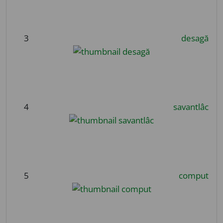
3
desagă
4
savantlâc
5
comput