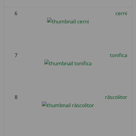
6
cerni
7
tonifica
8
răscolitor