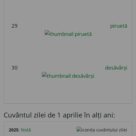
29
piruetă
30
desăvârși
Cuvântul zilei de 1 aprilie în alți ani:
2025
:
festă