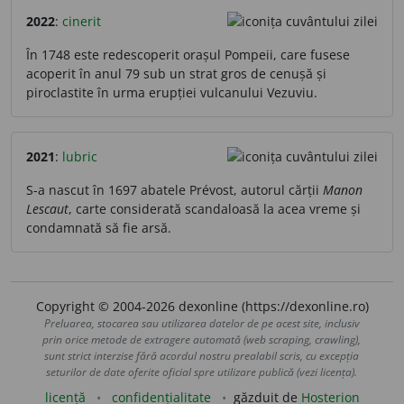
2022
:
cinerit
În 1748 este redescoperit orașul Pompeii, care fusese
acoperit în anul 79 sub un strat gros de cenușă și
piroclastite în urma erupției vulcanului Vezuviu.
2021
:
lubric
S-a nascut în 1697 abatele Prévost, autorul cărții
Manon
Lescaut
, carte considerată scandaloasă la acea vreme și
condamnată să fie arsă.
Copyright © 2004-2026 dexonline (https://dexonline.ro)
Preluarea, stocarea sau utilizarea datelor de pe acest site, inclusiv
prin orice metode de extragere automată (web scraping, crawling),
sunt strict interzise fără acordul nostru prealabil scris, cu excepția
seturilor de date oferite oficial spre utilizare publică (vezi licența).
licență
confidențialitate
găzduit de
Hosterion