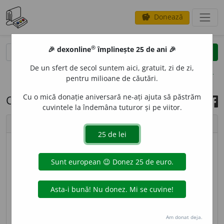
Donează
savings
®
®
🎉 dexonline
împlinește 25 de ani 🎉
caută
search
De un sfert de secol suntem aici, gratuit, zi de zi,
opțiuni
pentru milioane de căutări.
Cu o mică donație aniversară ne-ați ajuta să păstrăm
Cuvântul zilei, 1 aprilie 2026
cuvintele la îndemâna tuturor și pe viitor.
chevron_left
chevron_right
imagine ©
Andrea Homorodean
PĂCĂL
I
CI,
păcălici,
s. m.
Persoană care are obiceiul
să păcălească, să facă farse. ♦ Numele unui joc de
copii care se joacă cu un set de cărți de joc speciale,
în care pierde cel care rămâne cu singura carte fără
Am donat deja.