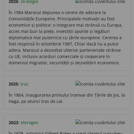
2026
:
strategie
În 1984 Marocul depunea o cerere de aderare la
Comunitățile Europene. Principalele motivații au fost
economice și politice: o integrare mai strânsă cu Europa,
acces mai bun la piețe, investiții sporite și legături
diplomatice mai puternice cu țările europene. Cererea a
fost respinsă în octombrie 1987. Chiar dacă nu a putut
adera, Marocul a dezvoltat ulterior parteneriate strânse
cu UE, inclusiv acorduri comerciale și cooperare în
domeniul migrației, securității și dezvoltării economice.
2025
:
truc
În 1864, inaugurarea primului tramvai din Țările de Jos, la
Haga, pe atunci tras de cai.
2023
:
eterogen
În 1978, activistul Gilbert Baker a creat steagul curcubeu