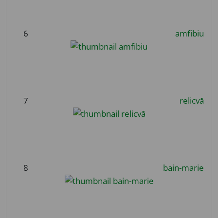
6
amfibiu
7
relicvă
8
bain-marie