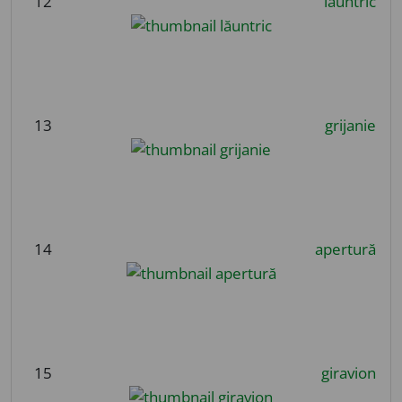
12
lăuntric
13
grijanie
14
apertură
15
giravion