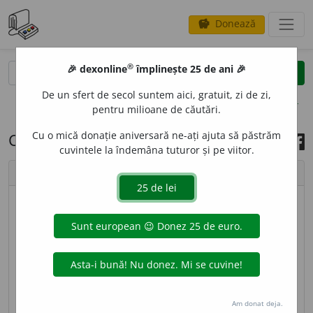
Donează
savings
®
®
🎉 dexonline
împlinește 25 de ani 🎉
caută
search
De un sfert de secol suntem aici, gratuit, zi de zi,
opțiuni
pentru milioane de căutări.
Cu o mică donație aniversară ne-ați ajuta să păstrăm
Cuvântul zilei, 25 iunie 2024
cuvintele la îndemâna tuturor și pe viitor.
chevron_left
chevron_right
imagine ©
Cristina Monea
NER
I
TIC, -Ă,
neritici, -ce,
adj.
1.
(În sintagma)
Regiune
(sau
zonă) neritică
= zonă a fundului mării situată în
apropierea țărmului continental, caracterizată prin
adâncimi ale apei mai mici de 200 de metri.
2.
Care
Am donat deja.