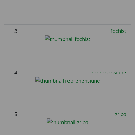
3
fochist
4
reprehensiune
5
gripa