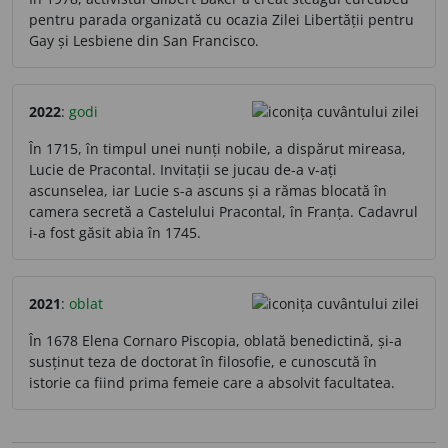
pentru parada organizată cu ocazia Zilei Libertății pentru
Gay și Lesbiene din San Francisco.
2022
:
godi
În 1715, în timpul unei nunți nobile, a dispărut mireasa,
Lucie de Pracontal. Invitații se jucau de-a v-ați
ascunselea, iar Lucie s-a ascuns și a rămas blocată în
camera secretă a Castelului Pracontal, în Franța. Cadavrul
i-a fost găsit abia în 1745.
2021
:
oblat
În 1678 Elena Cornaro Piscopia, oblată benedictină, și-a
susținut teza de doctorat în filosofie, e cunoscută în
istorie ca fiind prima femeie care a absolvit facultatea.