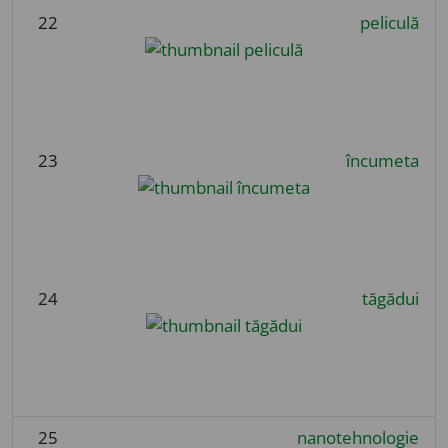
22
peliculă
23
încumeta
24
tăgădui
25
nanotehnologie