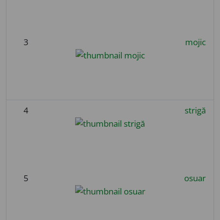
3
mojic
4
strigă
5
osuar