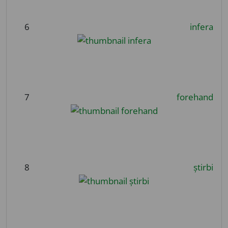
6
infera
7
forehand
8
știrbi