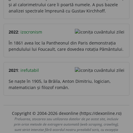
și al calorimetrului care îi poartă numele. A pus bazele
analizei spectrale împreună cu Gustav Kirchhoff.
2022
:
izocronism
În 1861 avea loc la Pantheonul din Paris demonstrația
pendulului lui Foucault, care dovedea rotația Pământului.
2021
:
irefutabil
Se naște în 1905, la Brăila, Anton Dimitriu, logician,
matematician și filozof român.
Copyright © 2004-2026 dexonline (https://dexonline.ro)
Preluarea, stocarea sau utilizarea datelor de pe acest site, inclusiv
prin orice metode de extragere automată (web scraping, crawling),
sunt strict interzise fără acordul nostru prealabil scris, cu excepția