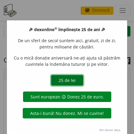
Donează
savings
®
®
🎉 dexonline
împlinește 25 de ani 🎉
caută
search
De un sfert de secol suntem aici, gratuit, zi de zi,
opțiuni
pentru milioane de căutări.
Cu o mică donație aniversară ne-ați ajuta să păstrăm
Cuvântul zilei, 31 martie 2024
cuvintele la îndemâna tuturor și pe viitor.
chevron_left
chevron_right
© imagine
Tiberiu
ÎNVĂȚĂC
E
L,
învățăcei,
s. m.
(
Fam.
) Școlar, elev,
discipol; ucenic. –
Învățat
+
suf.
-el.
sursa:
DEX '09 (2009)
adăugată de
blaurb.
acțiuni
Am donat deja.