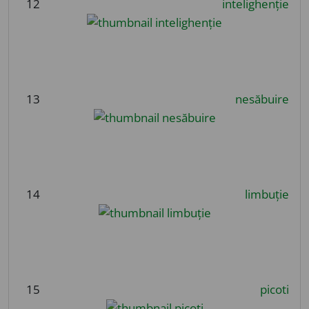
12
intelighenție
13
nesăbuire
14
limbuție
15
picoti