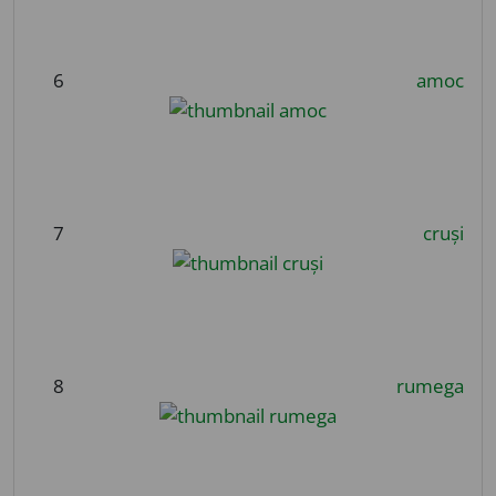
6
amoc
7
cruși
8
rumega