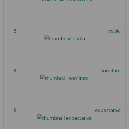
3
oscila
4
somitate
5
expectativă