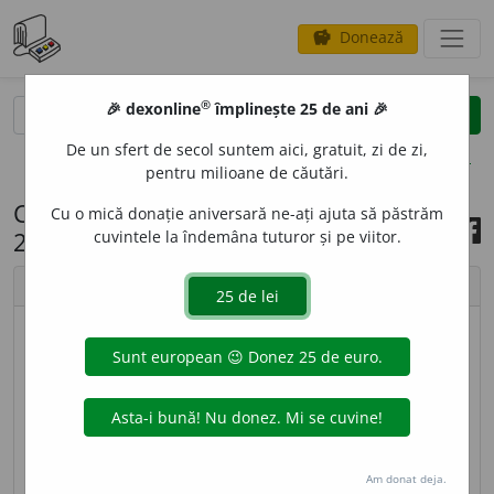
Donează
savings
®
®
🎉 dexonline
împlinește 25 de ani 🎉
caută
search
De un sfert de secol suntem aici, gratuit, zi de zi,
opțiuni
pentru milioane de căutări.
Cuvântul zilei, 15 ianuarie
Cu o mică donație aniversară ne-ați ajuta să păstrăm
2023
cuvintele la îndemâna tuturor și pe viitor.
chevron_left
chevron_right
imagine ©
Andrea Homorodean
PICOT
I
,
picotesc,
vb.
IV.
Intranz.
A ațipi (cu
intermitențe) șezând sau stând în picioare; a
1
dormita, a moțăi. [
Var.
:
picot
a
vb.
I] –
Pica
+
suf.
-
Am donat deja.