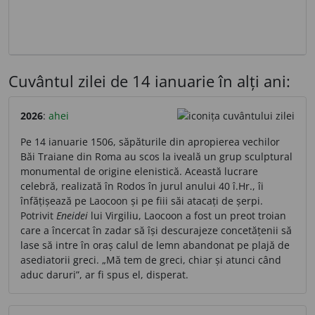
Cuvântul zilei de 14 ianuarie în alți ani:
2026
:
ahei
Pe 14 ianuarie 1506, săpăturile din apropierea vechilor
Băi Traiane din Roma au scos la iveală un grup sculptural
monumental de origine elenistică. Această lucrare
celebră, realizată în Rodos în jurul anului 40 î.Hr., îi
înfățișează pe Laocoon și pe fiii săi atacați de șerpi.
Potrivit
Eneidei
lui Virgiliu, Laocoon a fost un preot troian
care a încercat în zadar să își descurajeze concetățenii să
lase să intre în oraș calul de lemn abandonat pe plajă de
asediatorii greci. „Mă tem de greci, chiar și atunci când
aduc daruri”, ar fi spus el, disperat.