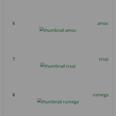
6
amoc
7
cruși
8
rumega