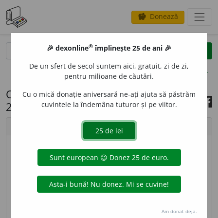
Donează
savings
®
®
🎉 dexonline
împlinește 25 de ani 🎉
caută
search
De un sfert de secol suntem aici, gratuit, zi de zi,
opțiuni
pentru milioane de căutări.
Cuvântul zilei, 14 ianuarie
Cu o mică donație aniversară ne-ați ajuta să păstrăm
2023
cuvintele la îndemâna tuturor și pe viitor.
chevron_left
chevron_right
imagine ©
Andrea Homorodean
LIMBUȚ
I
E
s. f.
Înclinare, tendință de a vorbi mult și
fără rost; vorbărie, flecăreală, locvacitate. –
Limbut
+
suf.
-ie.
Am donat deja.