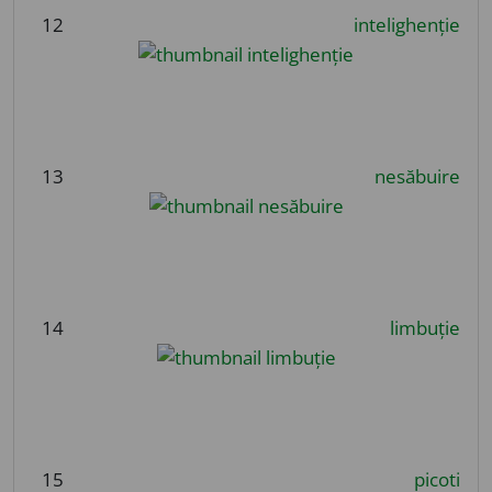
12
intelighenție
13
nesăbuire
14
limbuție
15
picoti