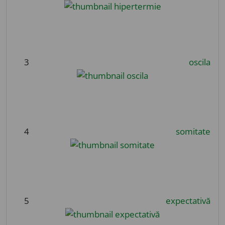
3
oscila
4
somitate
5
expectativă