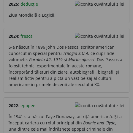
2025
:
deducție
Ziua Mondială a Logicii.
2024
:
frescă
S-a născut în 1896 John Dos Passos, scriitor american
cunoscut în special pentru
Trilogia S.U.A.
ce cuprinde
volumele:
Paralela 42
,
1919
și
Marile afaceri
. Dos Passos a
folosit tehnici experimentale în aceste romane,
încorporând tăieturi din ziare, autobiografii, biografii și
realism fictiv pentru a picta un vast peisaj al culturii
americane în primele decenii ale secolului XX.
2022
:
epopee
În 1941 s-a născut Faye Dunaway, actriță americană. Și-a
început cariera cu rolul principal din
Bonnie and Clyde
,
una dintre cele mai îndrăznețe epopei criminale din