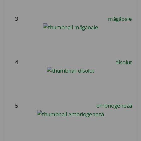
3
măgăoaie
4
disolut
5
embriogeneză