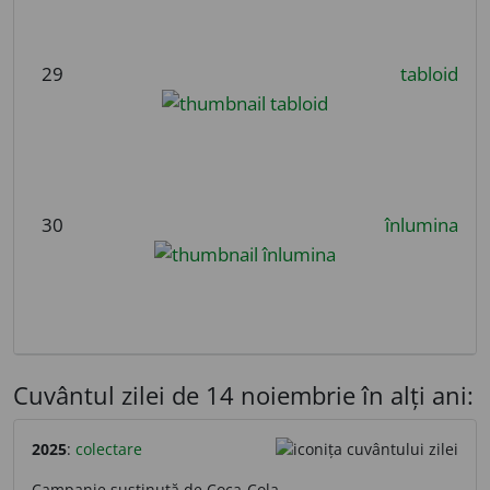
29
tabloid
30
înlumina
Cuvântul zilei de 14 noiembrie în alți ani:
2025
:
colectare
Campanie susținută de Coca-Cola