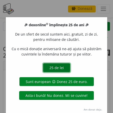
Donează
savings
®
®
🎉 dexonline
împlinește 25 de ani 🎉
caută
search
De un sfert de secol suntem aici, gratuit, zi de zi,
opțiuni
pentru milioane de căutări.
Cuvântul zilei, 14 noiembrie
Cu o mică donație aniversară ne-ați ajuta să păstrăm
2022
cuvintele la îndemâna tuturor și pe viitor.
chevron_left
chevron_right
imagine ©
Andrea Homorodean
INAMIS
I
BIL, -Ă,
inamisibili, -e,
adj.
(
Livr.
) Care nu se
poate pierde; care rămâne. ♦ Care nu ți se poate
lua. – Din
lat.
inamissibilis,
fr.
inamissible.
Am donat deja.