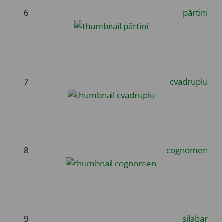
6
părtini
7
cvadruplu
8
cognomen
9
silabar