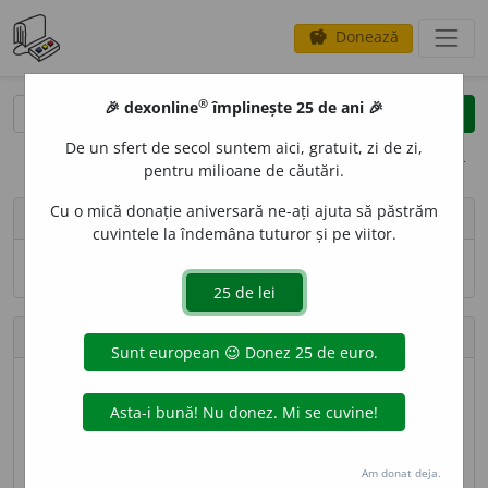
Donează
savings
®
®
🎉 dexonline
împlinește 25 de ani 🎉
caută
search
De un sfert de secol suntem aici, gratuit, zi de zi,
opțiuni
pentru milioane de căutări.
Cu o mică donație aniversară ne-ați ajuta să păstrăm
person
vbrandl
cuvintele la îndemâna tuturor și pe viitor.
Numele și adresa de e-mail nu sînt vizibile.
Contribuții
Definiții trimise
25 (locul 136)
Lungime totală
5.609 caractere (locul 151)
Am donat deja.