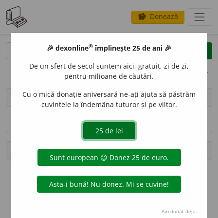
Donează
savings
®
®
🎉 dexonline
împlinește 25 de ani 🎉
caută
search
De un sfert de secol suntem aici, gratuit, zi de zi,
opțiuni
pentru milioane de căutări.
Cu o mică donație aniversară ne-ați ajuta să păstrăm
person
miri
cuvintele la îndemâna tuturor și pe viitor.
Numele și adresa de e-mail nu sînt vizibile.
Contribuții
Definiții trimise
1 (locul 225)
Lungime totală
167 caractere (locul 259)
Am donat deja.