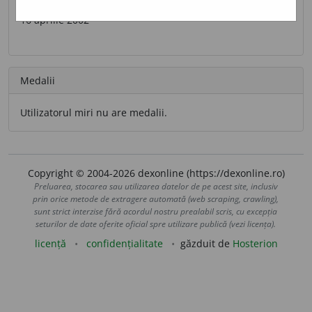
Ultima contribuție
16 aprilie 2002
Medalii
Utilizatorul miri nu are medalii.
Copyright © 2004-2026 dexonline (https://dexonline.ro)
Preluarea, stocarea sau utilizarea datelor de pe acest site, inclusiv
prin orice metode de extragere automată (web scraping, crawling),
sunt strict interzise fără acordul nostru prealabil scris, cu excepția
seturilor de date oferite oficial spre utilizare publică (vezi licența).
licență
confidențialitate
găzduit de
Hosterion