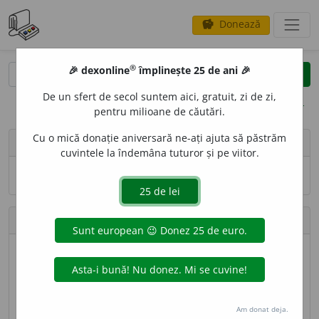
Donează
savings
®
®
🎉 dexonline
împlinește 25 de ani 🎉
caută
search
De un sfert de secol suntem aici, gratuit, zi de zi,
opțiuni
pentru milioane de căutări.
Cu o mică donație aniversară ne-ați ajuta să păstrăm
person
matzu
cuvintele la îndemâna tuturor și pe viitor.
Numele și adresa de e-mail nu sînt vizibile.
Contribuții
Definiții trimise
1 (locul 225)
Lungime totală
184 caractere (locul 253)
Am donat deja.