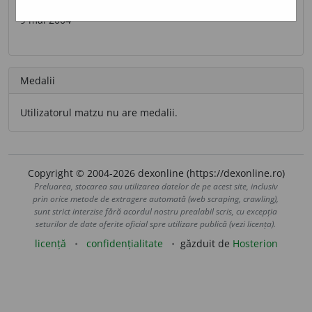
Ultima contribuție
9 mai 2004
Medalii
Utilizatorul matzu nu are medalii.
Copyright © 2004-2026 dexonline (https://dexonline.ro)
Preluarea, stocarea sau utilizarea datelor de pe acest site, inclusiv
prin orice metode de extragere automată (web scraping, crawling),
sunt strict interzise fără acordul nostru prealabil scris, cu excepția
seturilor de date oferite oficial spre utilizare publică (vezi licența).
licență
confidențialitate
găzduit de
Hosterion