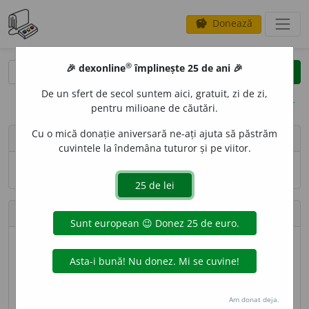
Donează
savings
®
®
🎉 dexonline
împlinește 25 de ani 🎉
caută
search
De un sfert de secol suntem aici, gratuit, zi de zi,
opțiuni
pentru milioane de căutări.
Cu o mică donație aniversară ne-ați ajuta să păstrăm
person
krimket
cuvintele la îndemâna tuturor și pe viitor.
Numele și adresa de e-mail nu sînt vizibile.
Contribuții
Definiții trimise
3 (locul 192)
Lungime totală
1.623 caractere (locul 175)
Am donat deja.