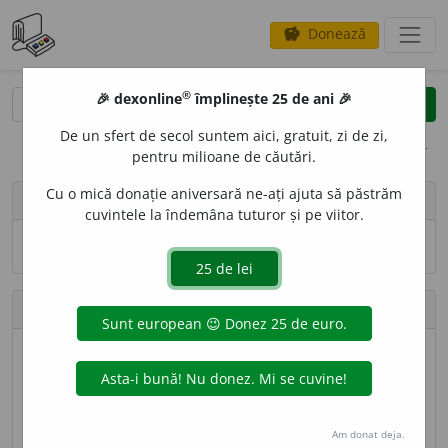
Donează
savings
®
®
🎉 dexonline
împlinește 25 de ani 🎉
caută
search
De un sfert de secol suntem aici, gratuit, zi de zi,
opțiuni
pentru milioane de căutări.
Cu o mică donație aniversară ne-ați ajuta să păstrăm
person
elenadecu37
cuvintele la îndemâna tuturor și pe viitor.
Numele și adresa de e-mail nu sînt vizibile.
Contribuții
Definiții trimise
50 (locul 100)
Lungime totală
22.105 caractere (locul 107)
Am donat deja.