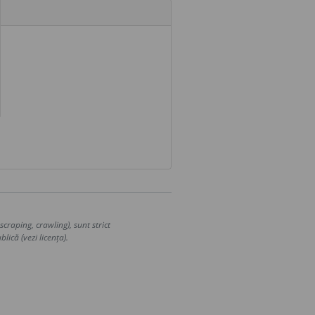
craping, crawling), sunt strict
lică (vezi licența).