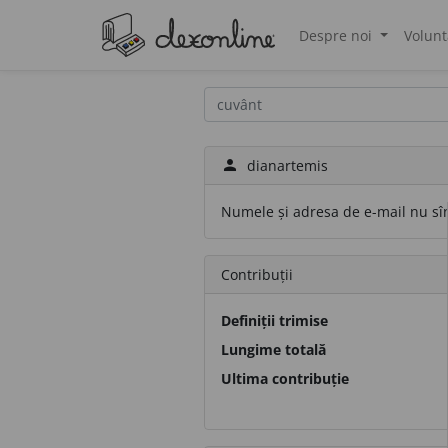
Despre noi
Volunt
®
person
dianartemis
Numele și adresa de e-mail nu sînt
Contribuții
Definiții trimise
Lungime totală
Ultima contribuție