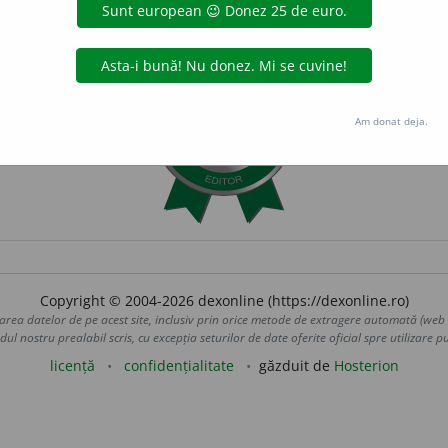
Am donat deja.
Copyright © 2004-2026 dexonline (https://dexonline.ro)
area datelor de pe acest site, inclusiv prin orice metode de extragere automată (web s
dul nostru prealabil scris, cu excepția seturilor de date oferite oficial spre utilizare pub
licență
confidențialitate
găzduit de
Hosterion