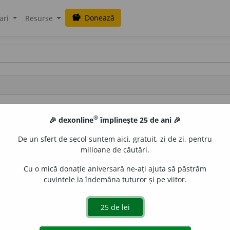
Donează
savings
ari
Resurse
 vizibile.
®
🎉 dexonline
împlinește 25 de ani 🎉
De un sfert de secol suntem aici, gratuit, zi de zi, pentru
milioane de căutări.
135 (locul 52)
Cu o mică donație aniversară ne-ați ajuta să păstrăm
cuvintele la îndemâna tuturor și pe viitor.
51.683 caractere (locul 60)
16 mai 2025