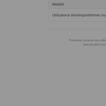
Medalii
Utilizatorul dandinpantelimon nu 
Preluarea, stocarea sau utiliz
interzise fără acor