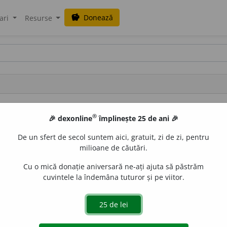
Donează
savings
ari
Resurse
 vizibile.
®
🎉 dexonline
împlinește 25 de ani 🎉
De un sfert de secol suntem aici, gratuit, zi de zi, pentru
milioane de căutări.
1 (locul 225)
Cu o mică donație aniversară ne-ați ajuta să păstrăm
cuvintele la îndemâna tuturor și pe viitor.
120 caractere (locul 274)
29 februarie 2004