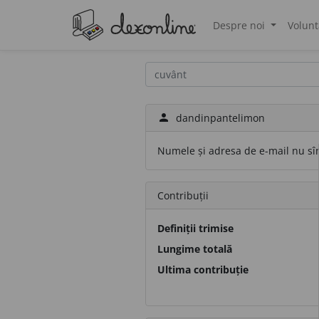
Despre noi
Volunt
®
person
dandinpantelimon
Numele și adresa de e-mail nu sînt
Contribuții
Definiții trimise
Lungime totală
Ultima contribuție