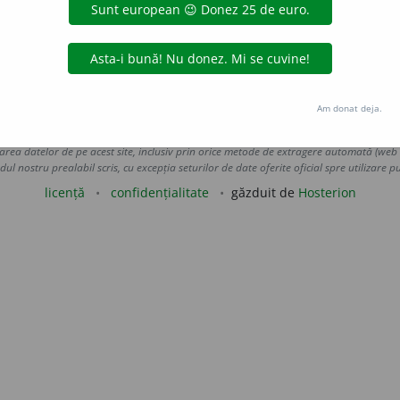
are medalii.
Am donat deja.
Copyright © 2004-2026 dexonline (https://dexonline.ro)
area datelor de pe acest site, inclusiv prin orice metode de extragere automată (web s
dul nostru prealabil scris, cu excepția seturilor de date oferite oficial spre utilizare pub
licență
confidențialitate
găzduit de
Hosterion