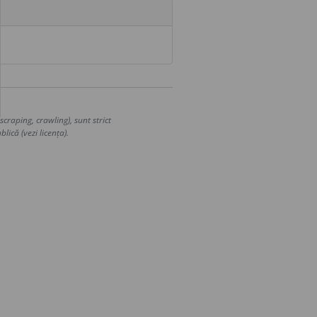
craping, crawling), sunt strict
lică (vezi licența).