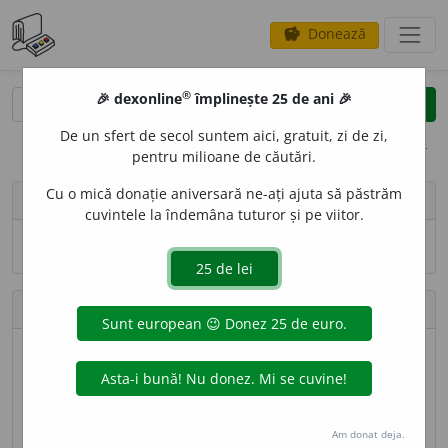
Donează
savings
®
®
🎉 dexonline
împlinește 25 de ani 🎉
caută
search
De un sfert de secol suntem aici, gratuit, zi de zi,
opțiuni
pentru milioane de căutări.
Cu o mică donație aniversară ne-ați ajuta să păstrăm
person
Mohorea Andrada Elena
cuvintele la îndemâna tuturor și pe viitor.
Numele și adresa de e-mail nu sînt vizibile.
Contribuții
Definiții trimise
81 (locul 75)
Lungime totală
19.244 caractere (locul 114)
Am donat deja.