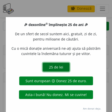
Donează
savings
®
®
🎉 dexonline
împlinește 25 de ani 🎉
caută
search
De un sfert de secol suntem aici, gratuit, zi de zi,
opțiuni
pentru milioane de căutări.
Cu o mică donație aniversară ne-ați ajuta să păstrăm
person
Lecksey
cuvintele la îndemâna tuturor și pe viitor.
Numele și adresa de e-mail nu sînt vizibile.
Contribuții
Definiții trimise
92 (locul 68)
Lungime totală
54.400 caractere (locul 55)
Am donat deja.