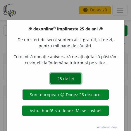
Donează
savings
®
®
🎉 dexonline
împlinește 25 de ani 🎉
caută
search
De un sfert de secol suntem aici, gratuit, zi de zi,
opțiuni
pentru milioane de căutări.
Cu o mică donație aniversară ne-ați ajuta să păstrăm
person
Bahnovei Mihaela
cuvintele la îndemâna tuturor și pe viitor.
Numele și adresa de e-mail nu sînt vizibile.
Contribuții
Definiții trimise
72 (locul 82)
Lungime totală
25.074 caractere (locul 100)
Am donat deja.